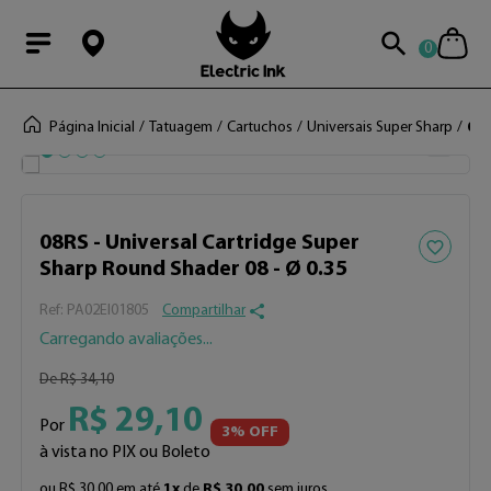
0
Modal Searchba
Página Inicial
Tatuagem
Cartuchos
Universais Super Sharp
08R
12%
OFF
Adicionar 
08RS - Universal Cartridge Super
Sharp Round Shader 08 - Ø 0.35
:
PA02EI01805
Compartilhar
De
R$
34
,
10
R$
29
,
10
Por
3
% OFF
à vista no PIX ou Boleto
ou
R$
30
,
00
em até
1
x
de
R$
30
,
00
sem juros