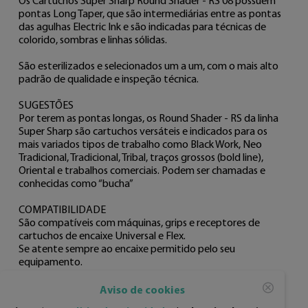
Os Cartuchos Super Sharp Round Shader - RS 08 possuem 
pontas Long Taper, que são intermediárias entre as pontas 
das agulhas Electric Ink e são indicadas para técnicas de 
colorido, sombras e linhas sólidas. 

São esterilizados e selecionados um a um, com o mais alto 
padrão de qualidade e inspeção técnica. 

SUGESTÕES

Por terem as pontas longas, os Round Shader - RS da linha 
Super Sharp são cartuchos versáteis e indicados para os 
mais variados tipos de trabalho como Black Work, Neo 
Tradicional, Tradicional, Tribal, traços grossos (bold line), 
Oriental e trabalhos comerciais. Podem ser chamadas e 
conhecidas como “bucha”

COMPATIBILIDADE

São compatíveis com máquinas, grips e receptores de 
cartuchos de encaixe Universal e Flex. 

Se atente sempre ao encaixe permitido pelo seu 
equipamento. 

INFORMAÇÕES TÉCNICAS

Aviso de cookies
Registro Anvisa: 8.04.857-3
