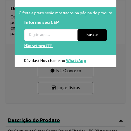
Descrição
O frete e prazo serão mostrados na página do produto
Os Cartuchos Super Sharp Round Shader - RS 08 
Informe seu CEP
possuem pontas Long Taper, que são intermediárias 
entre as pontas das agulhas Electric Ink e são indicadas 
para té 
...
Ver mais
Buscar
Não sei meu CEP
Em dúvida ou precisa de ajuda?
Dúvidas? Nos chame no
WhatsApp
Fale Conosco
Lojas físicas
Descrição do Produto