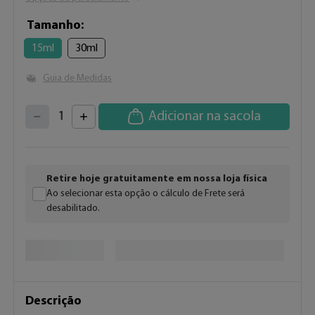
Tamanho
15ml
30ml
Guia de Medidas
4
3
2
5
Adicionar na sacola
1
6
7
0
8
9
Retire hoje gratuitamente em nossa loja física
Ao selecionar esta opção o cálculo de Frete será
desabilitado.
Descrição