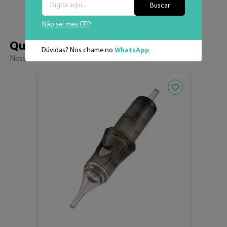
Buscar
Em caso de dúvidas, entre em contato com o nosso 
atendimento.

Não sei meu CEP
WhatsApp (34) 3326-7001 ou pelo e-mail 
Quem viu, viu 
também
Dúvidas? Nos chame no
WhatsApp
contato@electricink.com.br
Nossos sucessos de venda
Adicionar aos fav