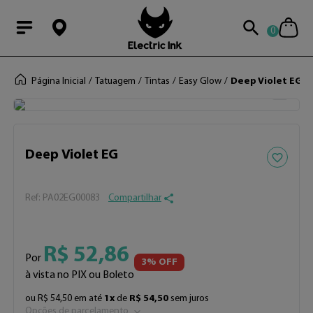
0
Modal Searchba
Página Inicial
Tatuagem
Tintas
Easy Glow
Deep Violet EG
Adicionar 
Deep Violet EG
:
PA02EG00083
Compartilhar
R$
52
,
86
Por
3
% OFF
à vista no PIX ou Boleto
ou
R$
54
,
50
em até
1
x
de
R$
54
,
50
sem juros
Opções de parcelamento