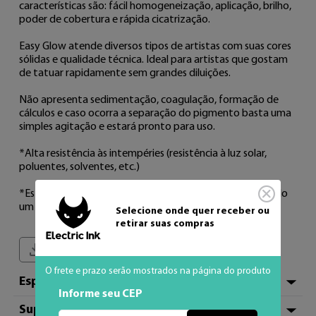
características são: fácil homogeneização, aplicação, brilho, 
poder de cobertura e rápida cicatrização. 

Easy Glow atende diversos tipos de artistas com suas cores 
sólidas e qualidade técnica. Ideal para artistas que gostam 
de tatuar rapidamente sem grandes diluições. 

Não apresenta sedimentação, coagulação, formação de 
cálculos e caso ocorra a separação do pigmento basta uma 
simples agitação e estará pronto para uso. 

*Alta resistência às intempéries (resistência à luz solar, 
poluentes, solventes, etc.) 

*Esterilizado em raios gama após embalagem, garantindo 
um produto totalmente livre de microrganismos.
Selecione onde quer receber ou
retirar suas compras
Baixar Bula do Produto
O frete e prazo serão mostrados na página do produto
Especificações
Informe seu CEP
Suporte Técnico
Hexadecimal
#993399