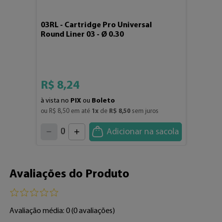
03RL - Cartridge Pro Universal
Round Liner 03 - Ø 0.30
R$
8
,
24
à vista no
PIX
ou
Boleto
ou 
R$
8
,
50
 em até 
1
x
 de 
R$
8
,
50
 sem juros
4
3
2
5
1
Adicionar na sacola
6
7
0
8
9
Avaliações do Produto
Avaliação média: 0
(0 avaliações)