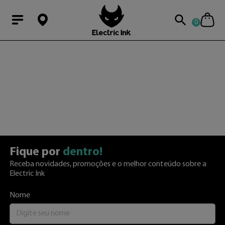
0
Modal Searchba
Fique por
dentro!
Receba novidades, promoções e o melhor conteúdo sobre a
Electric Ink
Nome