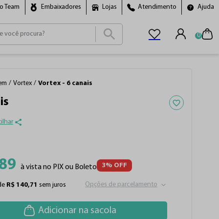
ro Team
Embaixadores
Lojas
Atendimento
Ajuda
0
ais buscados
cho
em
Vortex
Vortex - 6 canais
Adicionar aos f
is
ilhar
89
3
% OFF
à vista no PIX ou Boleto
Opções de parcelamento
de
R$
140
,
71
sem juros
Adicionar na sacola