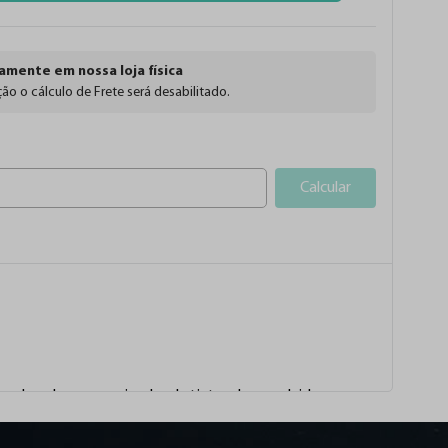
amente em nossa loja física
ão o cálculo de Frete será desabilitado.
Calcular
urador e homogeneizador de tintas desenvolvido 
ores profissionais. 
