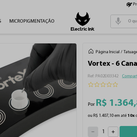
P
S
MICROPIGMENTAÇÃO
Termos m
1
º
tinta
2
º
cartu
Página Inicial
Tatuag
3
º
pen
Vortex - 6 Cana
4
º
fonte
:
PA02EI03342
Compart
R$
1
.
364
,
Por
ou
R$
1
.
407
,
10
em até
10
x
4
3
2
5
1
6
7
0