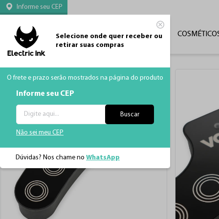
Informe seu CEP
CATEGORIAS
TATUAGEM
MÁQUINAS
COSMÉTICO
Selecione onde quer receber ou
retirar suas compras
O frete e prazo serão mostrados na página do produto
Informe seu CEP
Buscar
Não sei meu CEP
Dúvidas? Nos chame no
WhatsApp