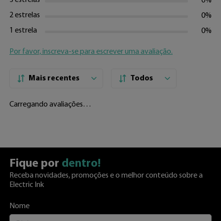
3 estrelas
0%
2 estrelas
0%
1 estrela
0%
Por favor, inscreva-se para escrever uma avaliação.
Mais recentes
Todos
Carregando avaliações…
Fique por
dentro!
Receba novidades, promoções e o melhor conteúdo sobre a
Electric Ink
Nome