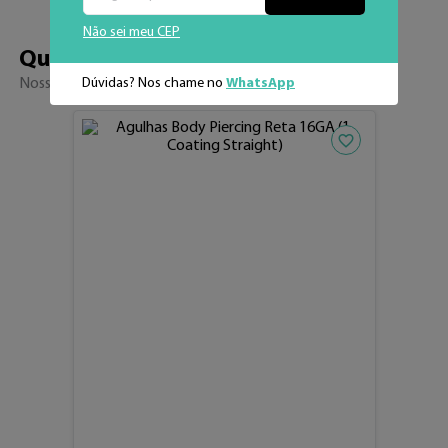
Não sei meu CEP
Quem viu, viu 
também
Dúvidas? Nos chame no
WhatsApp
Nossos sucessos de venda
Adicionar aos fav