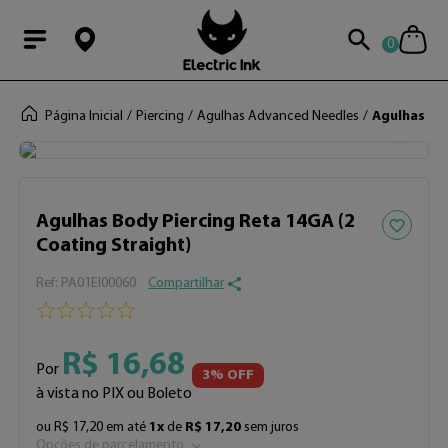
0
Modal Searchba
Página Inicial
Piercing
Agulhas Advanced Needles
Agulhas Bo
Adicionar 
Agulhas Body Piercing Reta 14GA (2
Coating Straight)
:
PA01EI00060
Compartilhar
R$
16
,
68
Por
3
% OFF
à vista no PIX ou Boleto
ou
R$
17
,
20
em até
1
x
de
R$
17
,
20
sem juros
Opções de parcelamento