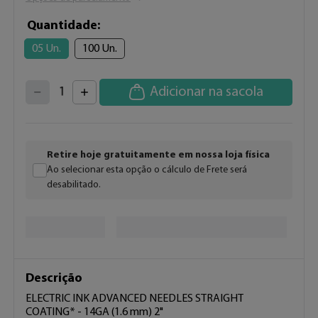
Quantidade
05 Un.
100 Un.
4
3
2
5
Adicionar na sacola
1
6
7
0
8
9
Retire hoje gratuitamente em nossa loja física
Ao selecionar esta opção o cálculo de Frete será
desabilitado.
Descrição
ELECTRIC INK ADVANCED NEEDLES STRAIGHT 
COATING* - 14GA (1.6 mm) 2"
