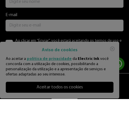
E-mail
Ao clicar em “Enviar”, você estará aceitando os termos de uso e
as políticas de privacidade
Aviso de cookies
Ao aceitar a
política de privacidade
da
Electric Ink
você
Enviar
concorda com a utilização de cookies, possibilitando a
personalização da utilização e a apresentação de serviços e
ofertas adaptadas ao seu interesse.
Aceitar todos os cookies
Por
R$
16
,
68
3
% OFF
à vista no PIX ou Boleto