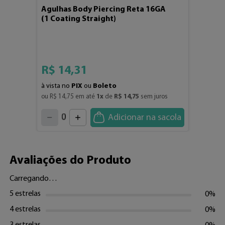
Agulhas Body Piercing Reta 16GA
(1 Coating Straight)
R$
14
,
31
à vista no
PIX
ou
Boleto
ou 
R$
14
,
75
 em até 
1
x
 de 
R$
14
,
75
 sem juros
4
3
2
5
1
Adicionar na sacola
6
7
0
8
9
Avaliações do Produto
Carregando…
5 estrelas
0%
4 estrelas
0%