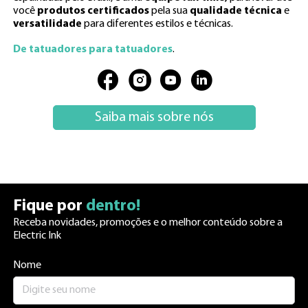
você
produtos certificados
pela sua
qualidade técnica
e
versatilidade
para diferentes estilos e técnicas.
De tatuadores para tatuadores
.
Saiba mais sobre nós
Fique por
dentro!
Receba novidades, promoções e o melhor conteúdo sobre a
Electric Ink
Nome