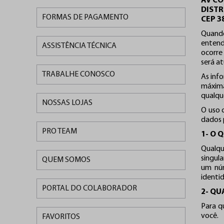
AV CO
DISTR
FORMAS DE PAGAMENTO
CEP 3
Quando
entend
ASSISTÊNCIA TÉCNICA
ocorre
será a
TRABALHE CONOSCO
As info
máxima
qualqu
NOSSAS LOJAS
O uso 
dados 
PRO TEAM
1- O 
Qualqu
singul
QUEM SOMOS
um núm
identid
PORTAL DO COLABORADOR
2- QU
Para q
você.
FAVORITOS