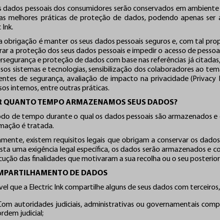
s dados pessoais dos consumidores serão conservados em ambiente 
as melhores práticas de proteção de dados, podendo apenas ser a
 Ink.
a obrigação é manter os seus dados pessoais seguros e, com tal pro
rar a proteção dos seus dados pessoais e impedir o acesso de pesso
ersegurança e proteção de dados com base nas referências já citadas,
sos sistemas e tecnologias, sensibilização dos colaboradores ao te
dentes de segurança, avaliação de impacto na privacidade (Privacy
os internos, entre outras práticas.
OR QUANTO TEMPO ARMAZENAMOS SEUS DADOS?
odo de tempo durante o qual os dados pessoais são armazenados e c
rmação é tratada.
amente, existem requisitos legais que obrigam a conservar os dad
ista uma exigência legal específica, os dados serão armazenados e 
cução das finalidades que motivaram a sua recolha ou o seu posterior
OMPARTILHAMENTO DE DADOS
vel que a Electric Ink compartilhe alguns de seus dados com terceiros,
Com autoridades judiciais, administrativas ou governamentais comp
ordem judicial;