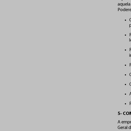
aquela
Poderem
l
5- C
A empr
Geral 