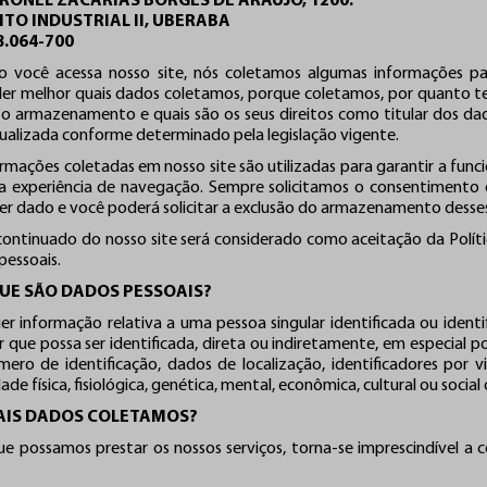
RONEL ZACARIAS BORGES DE ARAUJO, 1200.
ITO INDUSTRIAL II, UBERABA
8.064-700
 você acessa nosso site, nós coletamos algumas informações par
er melhor quais dados coletamos, porque coletamos, por quanto
 o armazenamento e quais são os seus direitos como titular dos dad
tualizada conforme determinado pela legislação vigente.
rmações coletadas em nosso site são utilizadas para garantir a funci
 experiência de navegação. Sempre solicitamos o consentimento 
er dado e você poderá solicitar a exclusão do armazenamento dess
continuado do nosso site será considerado como aceitação da Políti
pessoais.
QUE SÃO DADOS PESSOAIS?
er informação relativa a uma pessoa singular identificada ou identif
ar que possa ser identificada, direta ou indiretamente, em especial
ero de identificação, dados de localização, identificadores por 
ade física, fisiológica, genética, mental, econômica, cultural ou social
AIS DADOS COLETAMOS?
ue possamos prestar os nossos serviços, torna-se imprescindível a