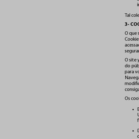
Tal co
3- CO
O que 
Cookie
acessa
segura
O site
do púb
para v
Navega
modifi
consiga
Os cook