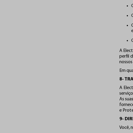
A Elec
perfil
nossos 
Em qual
8- TR
A Elec
serviç
As sua
fornec
e Prot
9- DI
Você, n