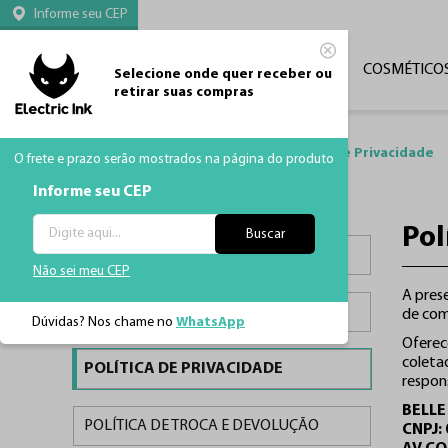
Informe seu CEP
CATEGORIAS
TATUAGEM
MÁQUINAS
COSMÉTICO
Selecione onde quer receber ou
retirar suas compras
Página Inicial
Institucional
Política De Privacidade
O frete e prazo serão mostrados na página do produto
Informe seu CEP
Pol
Buscar
COMO COMPRAR
Não sei meu CEP
A prese
PRAZO DE ENTREGA
de com
Dúvidas? Nos chame no
WhatsApp
Oferec
coleta
POLÍTICA DE PRIVACIDADE
respons
BELLE
POLÍTICA DE TROCA E DEVOLUÇÃO
CNPJ: