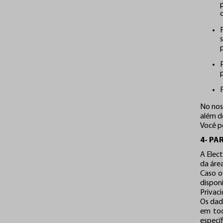
No nos
além d
Você po
4- PA
A Elec
da áre
Caso o
dispon
Privac
Os dad
em tod
especí