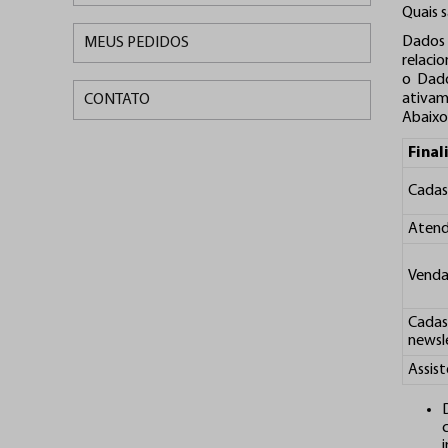
Quais 
Dados 
MEUS PEDIDOS
relacio
o Dado
ativam
CONTATO
Abaixo 
Final
Cadas
Atend
Venda
Cada
newsl
Assist