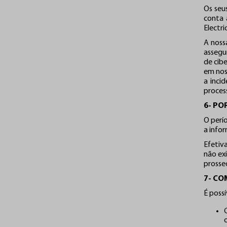
Os seu
conta 
Electric
A noss
assegu
de cib
em nos
a inci
process
6- P
O perí
a info
Efetiv
não ex
prosse
7- C
É possí