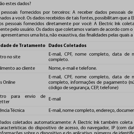
são estes dados?
pessoais fornecidos por terceiros: A receber dados pessoais de 
nados a você. Os dados recebidos de tais fontes, possibilitam que a Ele
s pessoais fornecidos diretamente por você: A Electric Ink cole
ente pelo usuário. Os dados que coletamos variam de acordo com o 
apresentamos uma lista, não exaustiva, das finalidades pelas quais a 
idade de Tratamento
Dados Coletados
E-mail, CPF, nome completo, data de n
tro no site
completo.
imento ao cliente
Nome, e-mail e telefone.
E-mail, CPF, nome completo, data de n
s Online
completo, informações de pagamento (núm
código de segurança, CEP, telefone)
stro para envio de
E-mail
etter
ência Técnica
E-mail, nome completo, endereço, documen
Dados coletados automaticamente: A Electric Ink também coleta
características do dispositivo de acesso, do navegador, IP (com da
informações sobre o dispositivo e do aplicativo, números de identific