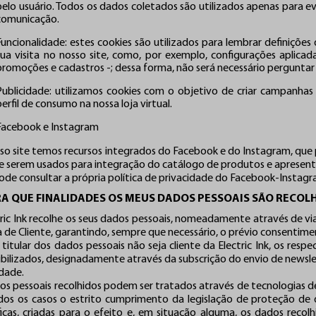
pelo usuário. Todos os dados coletados são utilizados apenas para ev
comunicação.
Funcionalidade: estes cookies são utilizados para lembrar definiçõe
sua visita no nosso site, como, por exemplo, configurações aplica
promoções e cadastros -; dessa forma, não será necessário perguntar
Publicidade: utilizamos cookies com o objetivo de criar campanh
perfil de consumo na nossa loja virtual.
Facebook e Instagram
so site temos recursos integrados do Facebook e do Instagram, que 
e serem usados para integração do catálogo de produtos e apresenta
de consultar a própria política de privacidade do Facebook-Instagram
RA QUE FINALIDADES OS MEUS DADOS PESSOAIS SÃO RECOL
tric Ink recolhe os seus dados pessoais, nomeadamente através de via
a de Cliente, garantindo, sempre que necessário, o prévio consentime
 titular dos dados pessoais não seja cliente da Electric Ink, os re
ibilizados, designadamente através da subscrição do envio de newslet
idade.
os pessoais recolhidos podem ser tratados através de tecnologias
os os casos o estrito cumprimento da legislação de proteção de
ficas, criadas para o efeito e, em situação alguma, os dados recolh