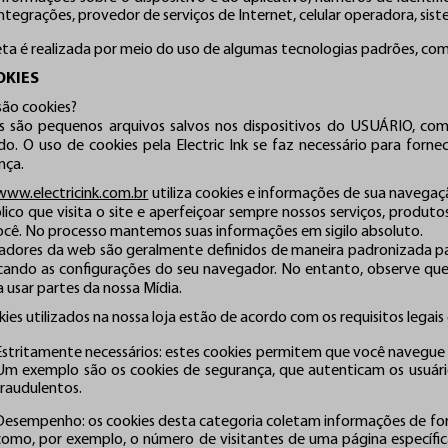
integrações, provedor de serviços de Internet, celular operadora, sis
leta é realizada por meio do uso de algumas tecnologias padrões, com
OKIES
são cookies?
s são pequenos arquivos salvos nos dispositivos do USUÁRIO, co
do. O uso de cookies pela Electric Ink se faz necessário para fo
nça.
www.electricink.com.br
utiliza cookies e informações de sua navegaç
lico que visita o site e aperfeiçoar sempre nossos serviços, produt
ocê. No processo mantemos suas informações em sigilo absoluto.
dores da web são geralmente definidos de maneira padronizada par
cando as configurações do seu navegador. No entanto, observe que 
 usar partes da nossa Mídia.
ies utilizados na nossa loja estão de acordo com os requisitos legai
Estritamente necessários: estes cookies permitem que você navegue p
Um exemplo são os cookies de segurança, que autenticam os usuário
fraudulentos.
Desempenho: os cookies desta categoria coletam informações de forma
como, por exemplo, o número de visitantes de uma página específica,