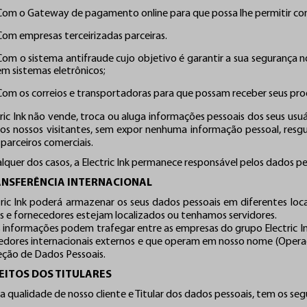
Com o Gateway de pagamento online para que possa lhe permitir com
Com empresas terceirizadas parceiras.
Com o sistema antifraude cujo objetivo é garantir a sua segurança n
em sistemas eletrônicos;
Com os correios e transportadoras para que possam receber seus pr
tric Ink não vende, troca ou aluga informações pessoais dos seus usu
 dos nossos visitantes, sem expor nenhuma informação pessoal, resg
parceiros comerciais.
quer dos casos, a Electric Ink permanece responsável pelos dados pes
ANSFERÊNCIA INTERNACIONAL
tric Ink poderá armazenar os seus dados pessoais em diferentes loca
os e fornecedores estejam localizados ou tenhamos servidores.
s informações podem trafegar entre as empresas do grupo Electric Ink
edores internacionais externos e que operam em nosso nome (Operador
eção de Dados Pessoais.
REITOS DOS TITULARES
a qualidade de nosso cliente e Titular dos dados pessoais, tem os segu