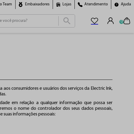
ro Team
Embaixadores
Lojas
Atendimento
Ajuda
0
ais buscados
cho
a aos consumidores e usuários dos serviços da Electric Ink,
das.
dade em relação a qualquer informação que possa ser
aremos o nome do controlador dos seus dados pessoais,
de suas informações pessoais: