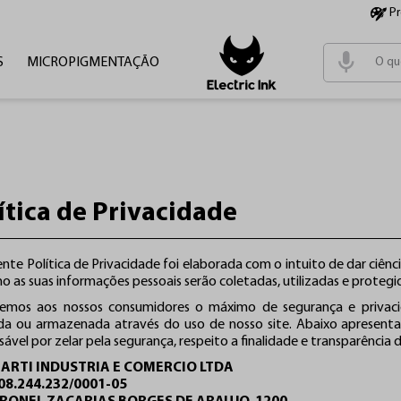
P
S
MICROPIGMENTAÇÃO
Termos m
1
º
tinta
2
º
cartu
3
º
pen
ítica de Privacidade
4
º
fonte
nte Política de Privacidade foi elaborada com o intuito de dar ciênci
o as suas informações pessoais serão coletadas, utilizadas e protegi
emos aos nossos consumidores o máximo de segurança e privaci
da ou armazenada através do uso de nosso site. Abaixo apresent
ável por zelar pela segurança, respeito a finalidade e transparência 
 ARTI INDUSTRIA E COMERCIO LTDA
 08.244.232/0001-05