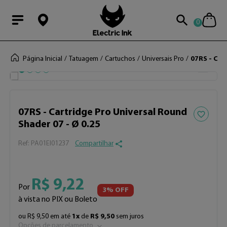
0
Modal Searchba
Página Inicial
Tatuagem
Cartuchos
Universais Pro
07RS - Car
Adicionar 
07RS - Cartridge Pro Universal Round
Shader 07 - Ø 0.25
:
PA01EI01237
Compartilhar
R$
9
,
22
Por
3
% OFF
à vista no PIX ou Boleto
ou
R$
9
,
50
em até
1
x
de
R$
9
,
50
sem juros
Opções de parcelamento