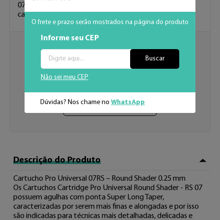
07 possuem agulhas com ponta Super Long Taper, 
caracte 
...
Ver mais
O frete e prazo serão mostrados na página do produto
Informe seu CEP
Em dúvida ou precisa de ajuda?
Buscar
Fale Conosco
Não sei meu CEP
Dúvidas? Nos chame no
WhatsApp
Lojas físicas
Descrição do Produto
Cartucho Pro Universal 07RS – Round Shader 0.25 mm

Os Cartuchos Cartridge Pro Universal Round Shader - RS 07 
possuem agulhas com ponta Super Long Taper, 
caracterizadas por serem mais finas e alongadas e por isso 
são indicadas para técnicas mais detalhadas, delicadas e 