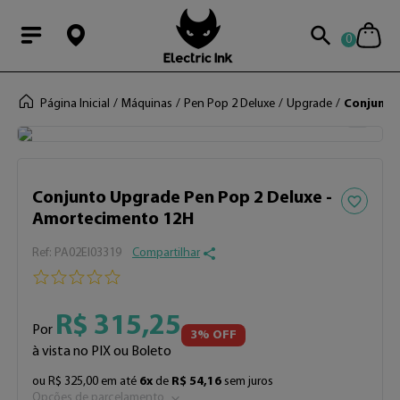
0
Modal Searchba
Página Inicial
Máquinas
Pen Pop 2 Deluxe
Upgrade
Conjunto
Adicionar 
Conjunto Upgrade Pen Pop 2 Deluxe -
Amortecimento 12H
:
PA02EI03319
Compartilhar
R$
315
,
25
Por
3
% OFF
à vista no PIX ou Boleto
ou
R$
325
,
00
em até
6
x
de
R$
54
,
16
sem juros
Opções de parcelamento