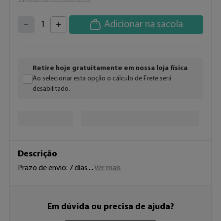
4
3
2
5
Adicionar na sacola
1
6
7
0
8
9
Retire hoje gratuitamente em nossa loja física
Ao selecionar esta opção o cálculo de Frete será
desabilitado.
Descrição
Prazo de envio: 7 dias. 
...
Ver mais
Em dúvida ou precisa de ajuda?