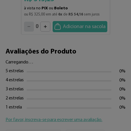
à vista no
PIX
ou
Boleto
ou 
R$
325
,
00
 em até 
6
x
 de 
R$
54
,
16
 sem juros
4
3
2
5
1
Adicionar na sacola
6
7
0
8
9
Avaliações do Produto
Carregando…
5 estrelas
0%
4 estrelas
0%
3 estrelas
0%
2 estrelas
0%
1 estrela
0%
Por favor, inscreva-se para escrever uma avaliação.