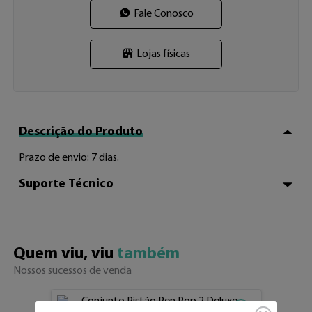
Fale Conosco
Lojas físicas
Descrição do Produto
Prazo de envio: 7 dias.
Suporte Técnico
Em caso de dúvidas, entre em contato com o nosso 
atendimento.

WhatsApp (34) 3326-7001 ou pelo e-mail 
Quem viu, viu 
também
contato@electricink.com.br
Nossos sucessos de venda
Adicionar aos fav