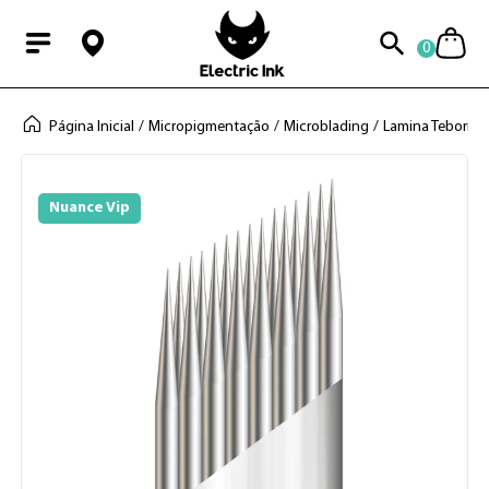
0
Modal Searchba
Página Inicial
Micropigmentação
Microblading
Lamina Tebori
Nuance Vip