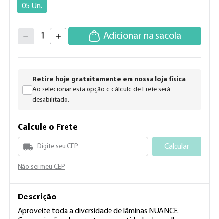
05 Un.
4
3
2
5
Adicionar na sacola
1
6
7
0
8
9
Retire hoje gratuitamente em nossa loja física
Ao selecionar esta opção o cálculo de Frete será
desabilitado.
Calcule o Frete
Calcular
Não sei meu CEP
Descrição
Aproveite toda a diversidade de lâminas NUANCE.
