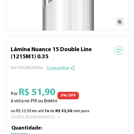
Adicionar 
Lâmina Nuance 15 Double Line
(1215M1) 0.35
:
PA02NU00056
Compartilhar
R$
51
,
90
Por
3
% OFF
à vista no PIX ou Boleto
ou
R$
53
,
50
em até
1
x
de
R$
53
,
50
sem juros
Opções de parcelamento
Quantidade