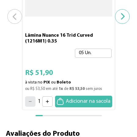
Lâmina Nuance 16 Trid Curved
(1216M1) 0.35
05 Un.
R$
51
,
90
à vista no
PIX
ou
Boleto
ou 
R$
53
,
50
 em até 
1
x
 de 
R$
53
,
50
 sem juros
4
3
2
5
1
Adicionar na sacola
6
7
0
8
9
Avaliações do Produto