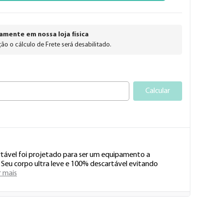
amente em nossa loja física
ão o cálculo de Frete será desabilitado.
Calcular
ável foi projetado para ser um equipamento a 
Seu corpo ultra leve e 100% descartável evitando 
r mais
 dúvida ou precisa de ajuda?