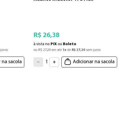
R$
26
,
38
à vista no
PIX
ou
Boleto
à
juros
ou 
R$
27
,
20
 em até 
1
x
 de 
R$
27
,
20
 sem juros
o
4
3
2
5
 na sacola
Adicionar na sacola
1
6
7
0
8
9