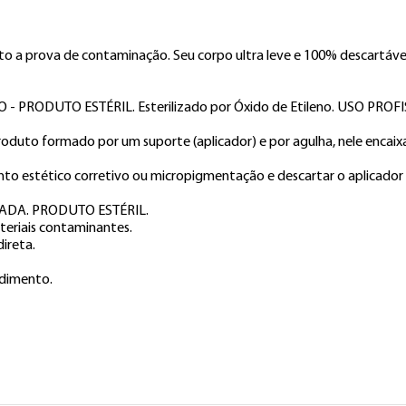
Fal
 a prova de contaminação. Seu corpo ultra leve e 100% descartável 
ODUTO ESTÉRIL. Esterilizado por Óxido de Etileno. USO PROFI
oduto formado por um suporte (aplicador) e por agulha, nele encaix
ento estético corretivo ou micropigmentação e descartar o aplicador 
DA. PRODUTO ESTÉRIL.

teriais contaminantes.

ireta.

edimento.