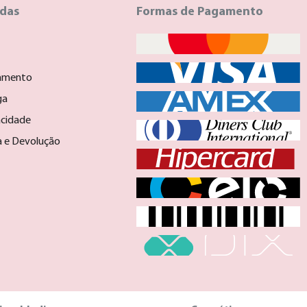
idas
Formas de Pagamento
amento
ga
acidade
ca e Devolução