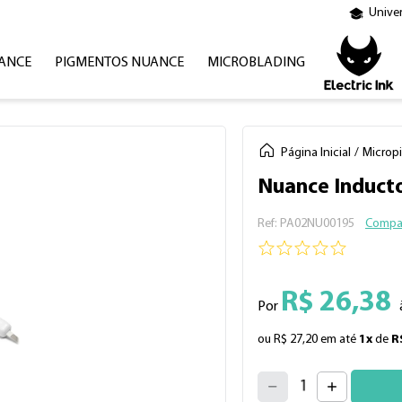
Unive
ANCE
PIGMENTOS NUANCE
MICROBLADING
Página Inicial
Microp
Nuance Inducto
:
PA02NU00195
Compar
R$
26
,
38
Por
ou
R$
27
,
20
em até
1
x
de
R
4
3
2
5
1
6
7
0