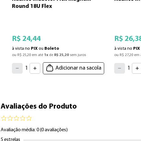
Round 18U Flex
R$
24
,
44
R$
26
,
3
à vista no
PIX
ou
Boleto
à vista no
PIX
ou 
R$
25
,
20
 em até 
1
x
 de 
R$
25
,
20
 sem juros
ou 
R$
27
,
20
 em 
4
4
3
3
2
2
5
5
Adicionar na sacola
1
1
6
6
7
7
0
0
8
8
9
9
Avaliações do Produto
Avaliação média: 0
(0 avaliações)
5 estrelas