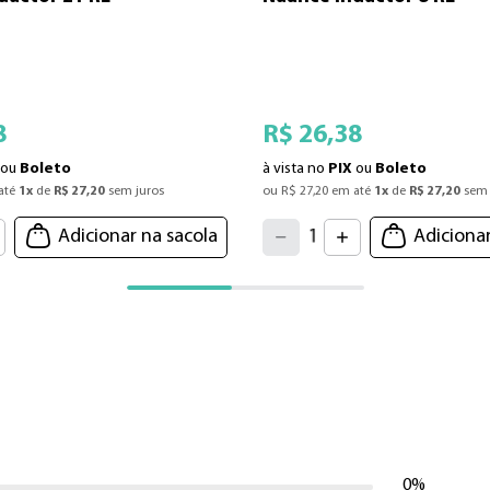
8
R$
26
,
38
ou
Boleto
à vista no
PIX
ou
Boleto
até 
1
x
 de 
R$
27
,
20
 sem juros
ou 
R$
27
,
20
 em até 
1
x
 de 
R$
27
,
20
 sem 
4
3
2
5
Adicionar na sacola
Adicionar
1
6
7
0
8
9
0%