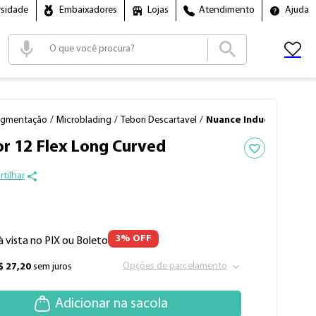
rsidade
Embaixadores
Lojas
Atendimento
Ajuda
Termos mais buscados
1
º
tinta
2
º
cartucho
igmentação
Microblading
Tebori Descartavel
Nuance Inductor 12 Fl
3
º
pen
Adicionar aos f
r 12 Flex Long Curved
4
º
fonte
tilhar
3
% OFF
à vista no PIX ou Boleto
Opções de parcelamento
$
27
,
20
sem juros
Adicionar na sacola