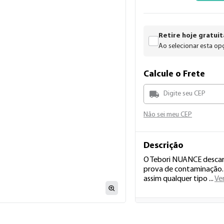
8
9
Retire hoje gratuit
Ao selecionar esta opç
Calcule o Frete
Não sei meu CEP
Descrição
O Tebori NUANCE descart
prova de contaminação. 
assim qualquer tipo  
...
Ve
Em