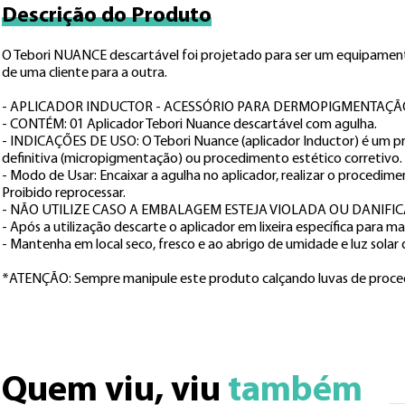
Descrição do Produto
O Tebori NUANCE descartável foi projetado para ser um equipamento
de uma cliente para a outra.

- APLICADOR INDUCTOR - ACESSÓRIO PARA DERMOPIGMENTAÇÃO - PR
- CONTÉM: 01 Aplicador Tebori Nuance descartável com agulha.

- INDICAÇÕES DE USO: O Tebori Nuance (aplicador Inductor) é um pr
definitiva (micropigmentação) ou procedimento estético corretivo.

- Modo de Usar: Encaixar a agulha no aplicador, realizar o procedim
Proibido reprocessar.

- NÃO UTILIZE CASO A EMBALAGEM ESTEJA VIOLADA OU DANIFICA
- Após a utilização descarte o aplicador em lixeira específica para ma
- Mantenha em local seco, fresco e ao abrigo de umidade e luz solar d
*ATENÇÃO: Sempre manipule este produto calçando luvas de proc
Quem viu, viu 
também