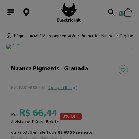
0
Modal Searchba
Página Inicial
Micropigmentação
Pigmentos Nuance
Orgânicos
Nuance Vip
Adicionar 
Nuance Pigments - Granada
:
PA02NU00297
Compartilhar
R$
66
,
44
Por
3
% OFF
à vista no PIX ou Boleto
ou
R$
68
,
50
em até
1
x
de
R$
68
,
50
sem juros
Opções de parcelamento