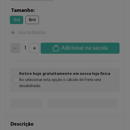
Tamanho
3ml
8ml
Guia de Medidas
4
3
2
5
Adicionar na sacola
1
6
7
0
8
9
Retire hoje gratuitamente em nossa loja física
Ao selecionar esta opção o cálculo de Frete será
desabilitado.
Descrição