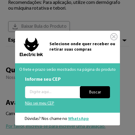
Recomendações: Para aplicação, utilize com dermógrafo 
ou máquina rotativa e tebori.
Baixar Bula do Produto
Especificações
Hexadecimal
#FF0000
Quem viu, viu 
também
Nossos sucessos de venda
Adicionar aos fav
Nuance Vip