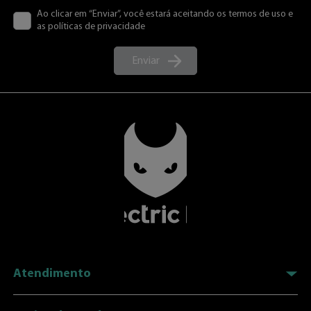
Avaliações do Produto
Carregando…
Por favor, inscreva-se para escrever uma avaliação.
Mais recentes
Todos
Carregando avaliações…
Fique por
dentro!
Receba novidades, promoções e o melhor conteúdo sobre a
Electric Ink
Nome