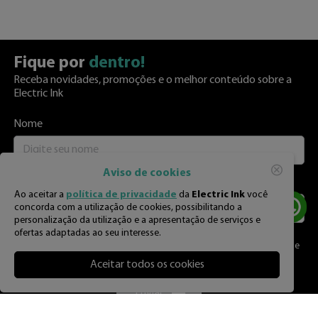
Fique por
dentro!
Receba novidades, promoções e o melhor conteúdo sobre a
Electric Ink
Nome
Aviso de cookies
E-mail
Ao aceitar a
política de privacidade
da
Electric Ink
você
concorda com a utilização de cookies, possibilitando a
personalização da utilização e a apresentação de serviços e
ofertas adaptadas ao seu interesse.
Ao clicar em “Enviar”, você estará aceitando os termos de uso e
as políticas de privacidade
Aceitar todos os cookies
Enviar