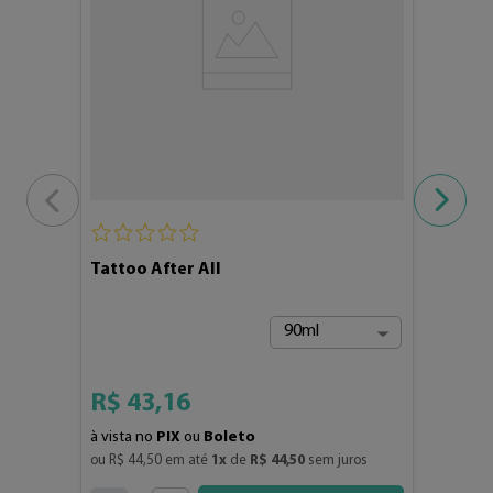
Tattoo After All
90ml
R$
43
,
16
à vista no
PIX
ou
Boleto
ou 
R$
44
,
50
 em até 
1
x
 de 
R$
44
,
50
 sem juros
4
3
2