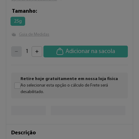
Tamanho
25g
Guia de Medidas
4
3
2
5
Adicionar na sacola
1
6
7
0
8
9
Retire hoje gratuitamente em nossa loja física
Ao selecionar esta opção o cálculo de Frete será
desabilitado.
Descrição