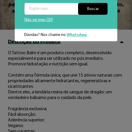
Buscar
Não sei meu CEP
Dúvidas? Nos chame no
WhatsApp
Descrição do Produto
O Tattoo Balm é um produto completo, desenvolvido 
especialmente para ser utilizado no pós imediato.

Promove hidratação e nutrição sem igual.

Contém uma fórmula única, que une 15 ativos naturais com 
propriedades altamente hidratantes, regenerativas e 
cicatrizantes.

Dentre eles, a lendária resina de sangue de dragão: um 
verdadeiro bálsamo para o cuidado da pele.

Fragrância exclusiva;

Fácil absorção;

Aderência superior;

Vegano;

Sem corantes;
