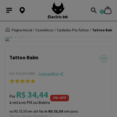
0
Modal Searchba
Página Inicial
Cosméticos
Cuidados Pós-Tattoo
Tattoo Balm
Adicionar 
Tattoo Balm
:
PA02EI02885
Compartilhar
R$
34
,
44
Por
3
% OFF
à vista no PIX ou Boleto
ou
R$
35
,
50
em até
1
x
de
R$
35
,
50
sem juros
Opções de parcelamento