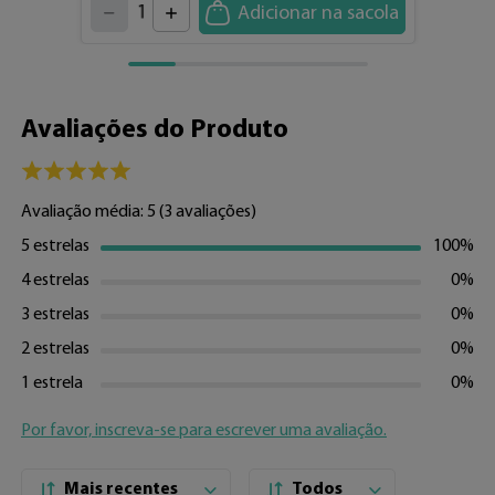
5
1
Adicionar na sacola
6
7
0
8
9
Avaliações do Produto
Avaliação média: 5
(3 avaliações)
5 estrelas
100%
4 estrelas
0%
3 estrelas
0%
2 estrelas
0%
1 estrela
0%
Por favor, inscreva-se para escrever uma avaliação.
Mais recentes
Todos