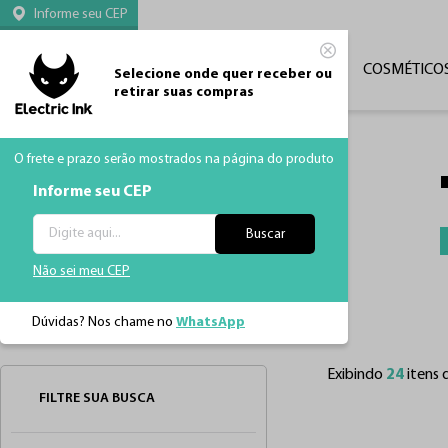
Informe seu CEP
CATEGORIAS
TATUAGEM
MÁQUINAS
COSMÉTICO
Selecione onde quer receber ou
retirar suas compras
O frete e prazo serão mostrados na página do produto
Informe seu CEP
Buscar
Não sei meu CEP
Dúvidas? Nos chame no
WhatsApp
Página Inicial
Tatuagem
Exibindo
24
itens 
FILTRE SUA BUSCA