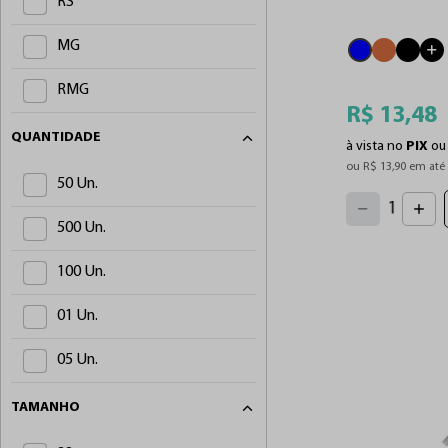
RS
RL14
PS Nano Power Pro
MG
RL19
PS Mini Pop
RMG
RS05
Protetor para Clip Cord
R$
13
,
48
QUANTIDADE
à vista no
PIX
o
RS07
Pro Grip
ou 
R$
13
,
90
 em até
50 Un.
4
3
RS08
2
Power Bank
5
1
6
7
0
500 Un.
8
RS09
9
Pen Pop
100 Un.
RS11
Magnético
01 Un.
RS13
Lynx
05 Un.
RS14
Lubrificante
08 Un.
TAMANHO
RS19
Fontes