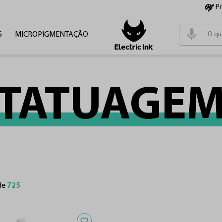
P
S
MICROPIGMENTAÇÃO
Termos m
1
º
tinta
2
º
cartu
TATUAGE
3
º
pen
4
º
fonte
de
725
Adicionar aos favoritos