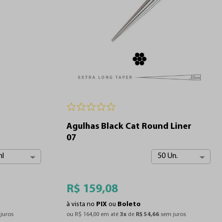
Agulhas Black Cat Round Liner
07
l
50 Un.
R$
159
,
08
à vista no
PIX
ou
Boleto
juros
ou 
R$
164
,
00
 em até 
3
x
 de 
R$
54
,
66
 sem juros