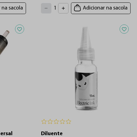
4
3
2
5
 na sacola
Adicionar na sacola
1
6
7
0
8
9
Adicionar aos favoritos
Adiciona
ersal
Diluente