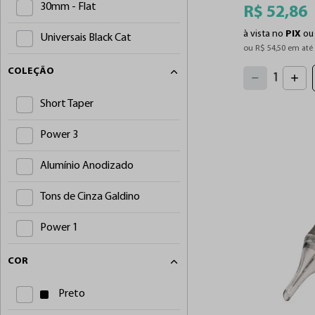
Canetas Freehand
30mm - Flat
R$
52
,
86
Cabos e Clip Cord
à vista no
PIX
o
Universais Black Cat
ou 
R$
54
,
50
 em até
Batoques
4
3
2
Universais Pro
COLEÇÃO
5
1
6
7
0
8
Pele Artificial
9
Universais Super Sharp
Short Taper
Pedais
Black Cat
Power 3
Vortex
Long Tip (Sem Grip)
Alumínio Anodizado
Receptores
Mini Tip
Tons de Cinza Galdino
Pro Tip
Power 1
Premium
Easy Grip
COR
Perfect
Bobtail Wireless
Preto