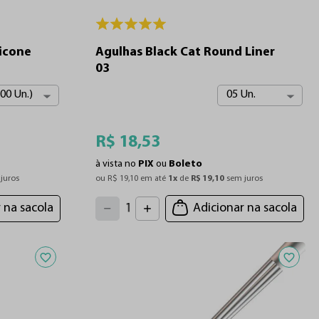
licone
Agulhas Black Cat Round Liner
03
500 Un.)
05 Un.
R$
18
,
53
à vista no
PIX
ou
Boleto
juros
ou 
R$
19
,
10
 em até 
1
x
 de 
R$
19
,
10
 sem juros
4
3
2
5
 na sacola
Adicionar na sacola
1
6
7
0
8
9
Adicionar aos favoritos
Adiciona