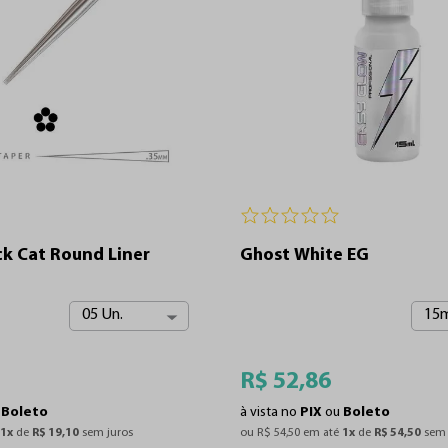
ck Cat Round Liner
Ghost White EG
05 Un.
15m
R$
52
,
86
u
Boleto
à vista no
PIX
ou
Boleto
 
1
x
 de 
R$
19
,
10
 sem juros
ou 
R$
54
,
50
 em até 
1
x
 de 
R$
54
,
50
 sem 