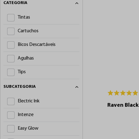
CATEGORIA
Tintas
Cartuchos
Bicos Descartáveis
Agulhas
Tips
Fontes
SUBCATEGORIA
Biossegurança
Electric Ink
Raven Black
Grips
Intenze
Peças e Acessórios
Easy Glow