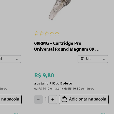
09RMG - Cartridge Pro
Universal Round Magnum 09 -
Ø 0.30
l
01 Un.
R$
9
,
80
à vista no
PIX
ou
Boleto
juros
ou 
R$
10
,
10
 em até 
1
x
 de 
R$
10
,
10
 sem juros
4
3
2
5
 na sacola
Adicionar na sacola
1
6
7
0
8
9