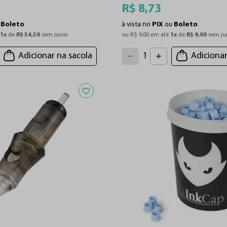
R$
8
,
73
u
Boleto
à vista no
PIX
ou
Boleto
 
1
x
 de 
R$
54
,
50
 sem juros
ou 
R$
9
,
00
 em até 
1
x
 de 
R$
9
,
00
 sem ju
4
3
2
5
Adicionar na sacola
Adicionar
1
6
7
0
8
9
Adicionar aos favoritos