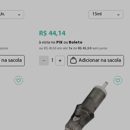
Un.
15ml
R$
44
,
14
à vista no
PIX
ou
Boleto
juros
ou 
R$
45
,
50
 em até 
1
x
 de 
R$
45
,
50
 sem juros
4
3
2
5
 na sacola
Adicionar na sacola
1
6
7
0
8
9
Adicionar aos favoritos
Adiciona