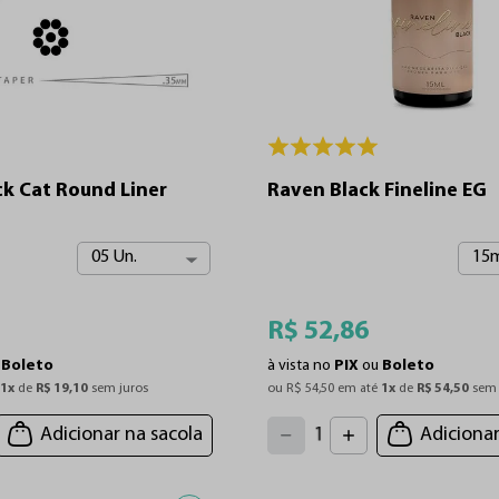
ck Cat Round Liner
Raven Black Fineline EG
05 Un.
15m
R$
52
,
86
u
Boleto
à vista no
PIX
ou
Boleto
 
1
x
 de 
R$
19
,
10
 sem juros
ou 
R$
54
,
50
 em até 
1
x
 de 
R$
54
,
50
 sem 
4
3
2
5
Adicionar na sacola
Adicionar
1
6
7
0
8
9