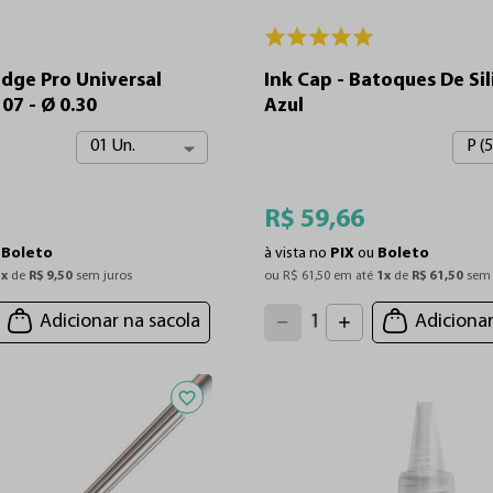
idge Pro Universal
Ink Cap - Batoques De Si
07 - Ø 0.30
Azul
01 Un.
P (
R$
59
,
66
u
Boleto
à vista no
PIX
ou
Boleto
1
x
 de 
R$
9
,
50
 sem juros
ou 
R$
61
,
50
 em até 
1
x
 de 
R$
61
,
50
 sem 
4
3
2
5
Adicionar na sacola
Adicionar
1
6
7
0
8
9
Adicionar aos favoritos