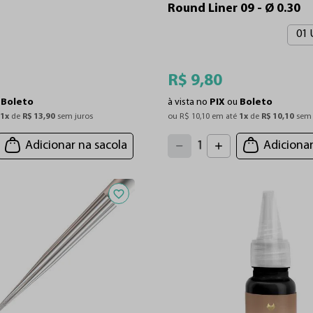
Round Liner 09 - Ø 0.30
01 
R$
9
,
80
u
Boleto
à vista no
PIX
ou
Boleto
 
1
x
 de 
R$
13
,
90
 sem juros
ou 
R$
10
,
10
 em até 
1
x
 de 
R$
10
,
10
 sem 
4
3
2
5
Adicionar na sacola
Adicionar
1
6
7
0
8
9
Adicionar aos favoritos