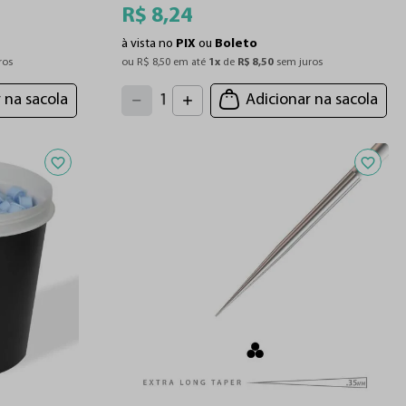
R$
8
,
24
à vista no
PIX
ou
Boleto
ros
ou 
R$
8
,
50
 em até 
1
x
 de 
R$
8
,
50
 sem juros
4
3
2
5
 na sacola
Adicionar na sacola
1
6
7
0
8
9
Adicionar aos favoritos
Adiciona