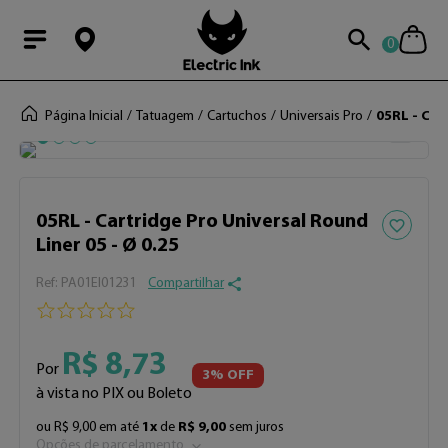
0
Modal Searchba
Página Inicial
Tatuagem
Cartuchos
Universais Pro
05RL - Car
Adicionar 
05RL - Cartridge Pro Universal Round
Liner 05 - Ø 0.25
:
PA01EI01231
Compartilhar
R$
8
,
73
Por
3
% OFF
à vista no PIX ou Boleto
ou
R$
9
,
00
em até
1
x
de
R$
9
,
00
sem juros
Opções de parcelamento