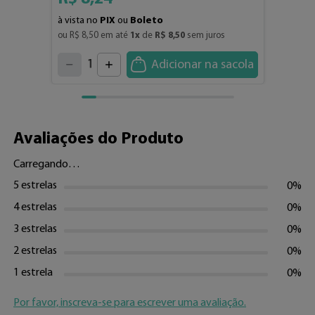
à vista no
PIX
ou
Boleto
ou 
R$
8
,
50
 em até 
1
x
 de 
R$
8
,
50
 sem juros
4
3
2
5
1
Adicionar na sacola
6
7
0
8
9
Avaliações do Produto
Carregando…
5 estrelas
0%
4 estrelas
0%
3 estrelas
0%
2 estrelas
0%
1 estrela
0%
Por favor, inscreva-se para escrever uma avaliação.