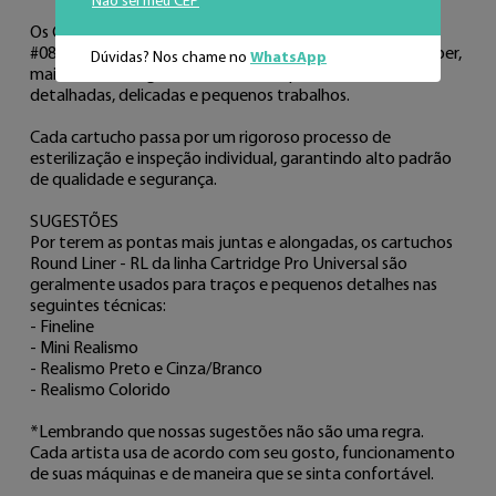
Não sei meu CEP
Os Cartuchos Cartridge Pro Universal Round Liner - 05 RL 
#08 0.25mm possuem agulhas com ponta Super Long Taper, 
Dúvidas? Nos chame no
WhatsApp
mais finas e alongadas, sendo ideais para técnicas 
detalhadas, delicadas e pequenos trabalhos.

Cada cartucho passa por um rigoroso processo de 
esterilização e inspeção individual, garantindo alto padrão 
de qualidade e segurança. 

SUGESTÕES

Por terem as pontas mais juntas e alongadas, os cartuchos 
Round Liner - RL da linha Cartridge Pro Universal são 
geralmente usados para traços e pequenos detalhes nas 
seguintes técnicas: 

- Fineline 

- Mini Realismo

- Realismo Preto e Cinza/Branco 

- Realismo Colorido 

*Lembrando que nossas sugestões não são uma regra. 
Cada artista usa de acordo com seu gosto, funcionamento 
de suas máquinas e de maneira que se sinta confortável. 
