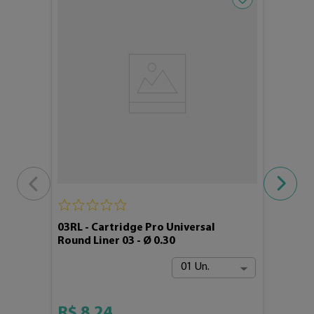
03RL - Cartridge Pro Universal
Round Liner 03 - Ø 0.30
01 Un.
R$
8
,
24