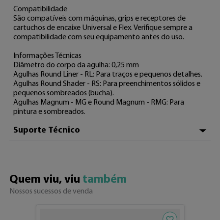
Compatibilidade

São compatíveis com máquinas, grips e receptores de 
cartuchos de encaixe Universal e Flex. Verifique sempre a 
compatibilidade com seu equipamento antes do uso. 

Informações Técnicas

Diâmetro do corpo da agulha: 0,25 mm 

Agulhas Round Liner - RL: Para traços e pequenos detalhes.

Agulhas Round Shader - RS: Para preenchimentos sólidos e 
pequenos sombreados (bucha).

Agulhas Magnum - MG e Round Magnum - RMG: Para 
pintura e sombreados.
Suporte Técnico
Em caso de dúvidas, entre em contato com o nosso 
atendimento.

WhatsApp (34) 3326-7001 ou pelo e-mail 
contato@electricink.com.br
Quem viu, viu 
também
Nossos sucessos de venda
Adicionar aos fav