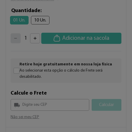
Quantidade
01 Un.
10 Un.
4
3
2
5
Adicionar na sacola
1
6
7
0
8
9
Retire hoje gratuitamente em nossa loja física
Ao selecionar esta opção o cálculo de Frete será
desabilitado.
Calcule o Frete
Calcular
Não sei meu CEP