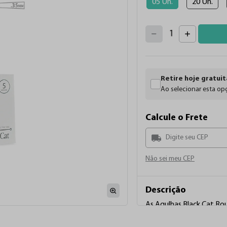
05 Un.
20 Un.
4
3
2
5
1
6
7
0
8
9
Retire hoje gratuit
Ao selecionar esta opç
Calcule o Frete
Não sei meu CEP
Descrição
As Agulhas Black Cat R
Taper, caracterizadas por
indicadas para técnica 
...