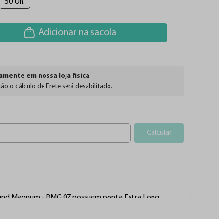
50 Un.
Adicionar na sacola
amente em nossa loja física
ão o cálculo de Frete será desabilitado.
Calcular
ound Magnum - RMG 07 possuem ponta Extra Long 
 serem mais finas e alongadas e por isso são 
Ver mais