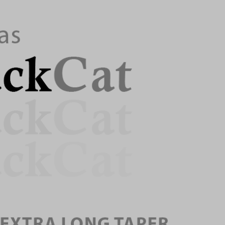
 dúvida ou precisa de ajuda?
e Conosco
Lojas físicas