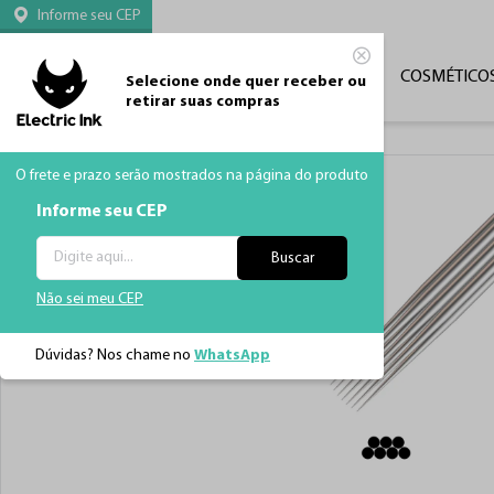
Informe seu CEP
CATEGORIAS
TATUAGEM
MÁQUINAS
COSMÉTICO
Selecione onde quer receber ou
retirar suas compras
O frete e prazo serão mostrados na página do produto
Informe seu CEP
Buscar
Não sei meu CEP
Dúvidas? Nos chame no
WhatsApp