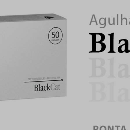
Em
Fal