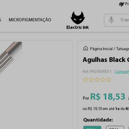
P
S
MICROPIGMENTAÇÃO
Termos m
1
º
tinta
2
º
cartu
Página Inicial
Tatuag
3
º
pen
Agulhas Black
4
º
fonte
:
PA01EI00011
Compart
R$
18
,
53
Por
ou
R$
19
,
10
em até
1
x
de
R
Quantidade