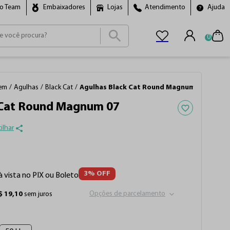
ro Team
Embaixadores
Lojas
Atendimento
Ajuda
0
ais buscados
cho
em
Agulhas
Black Cat
Agulhas Black Cat Round Magnum 07
Adicionar aos f
 Cat Round Magnum 07
ilhar
3
% OFF
à vista no PIX ou Boleto
Opções de parcelamento
$
19
,
10
sem juros