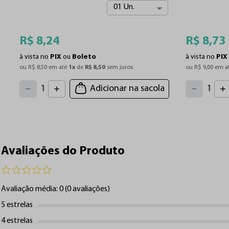
01 Un.
R$
8
,
24
R$
8
,
73
à vista no
PIX
ou
Boleto
à vista no
PIX
ou 
R$
8
,
50
 em até 
1
x
 de 
R$
8
,
50
 sem juros
ou 
R$
9
,
00
 em a
4
4
3
3
2
2
5
5
Adicionar na sacola
1
1
6
6
7
7
0
0
8
8
9
9
Avaliações do Produto
Avaliação média: 0
(0 avaliações)
5 estrelas
4 estrelas