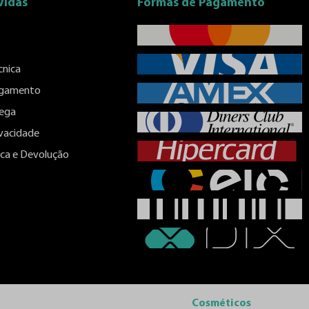
vidas
Formas de Pagamento
cnica
agamento
rega
ivacidade
roca e Devolução
Cosméticos