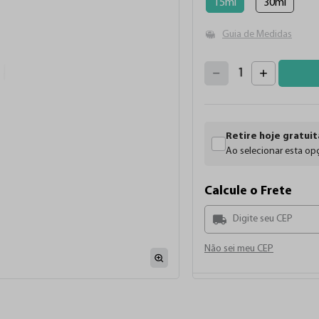
15ml
30ml
Guia de Medidas
4
3
2
5
1
6
7
0
8
9
Retire hoje gratuit
Ao selecionar esta opç
Calcule o Frete
Não sei meu CEP
Descrição
As Tintas Electric Ink 