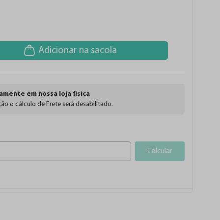
Adicionar na sacola
amente em nossa loja física
ão o cálculo de Frete será desabilitado.
Calcular
possuem os melhores pigmentos do mundo!
