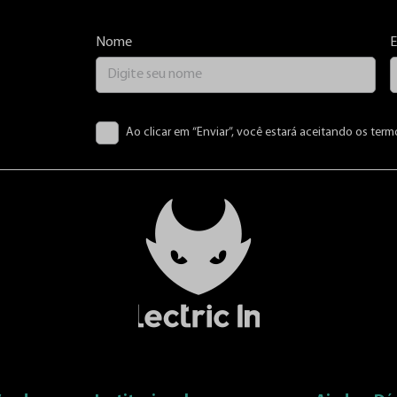
Nome
E
Ao clicar em “Enviar”, você estará aceitando os term