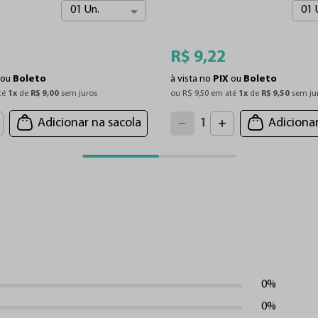
01 Un.
01 
R$
9
,
22
ou
Boleto
à vista no
PIX
ou
Boleto
té 
1
x
 de 
R$
9
,
00
 sem juros
ou 
R$
9
,
50
 em até 
1
x
 de 
R$
9
,
50
 sem ju
4
3
2
5
Adicionar na sacola
Adicionar
1
6
7
0
8
9
0%
0%