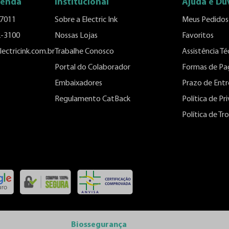
Venda
Institucional
Ajuda e Dú
-7011
Sobre a Electric Ink
Meus Pedidos
2-3100
Nossas Lojas
Favoritos
ectricink.com.br
Trabalhe Conosco
Assistência Té
Portal do Colaborador
Formas de P
Embaixadores
Prazo de Ent
Regulamento CatBack
Política de Pr
Política de T
Biossegurança