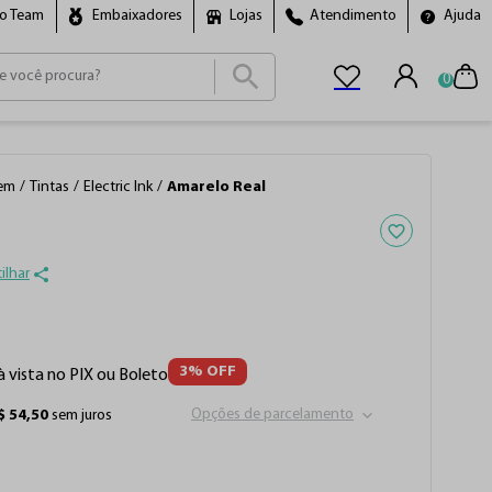
ro Team
Embaixadores
Lojas
Atendimento
Ajuda
0
ais buscados
cho
em
Tintas
Electric Ink
Amarelo Real
Adicionar aos f
ilhar
3
% OFF
à vista no PIX ou Boleto
Opções de parcelamento
$
54
,
50
sem juros