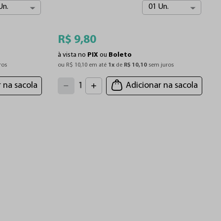
Un.
01 Un.
R$
9
,
80
à vista no
PIX
ou
Boleto
à
ros
ou 
R$
10
,
10
 em até 
1
x
 de 
R$
10
,
10
 sem juros
o
4
3
2
5
 na sacola
Adicionar na sacola
1
6
7
0
8
9