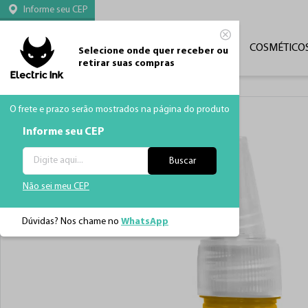
Informe seu CEP
CATEGORIAS
TATUAGEM
MÁQUINAS
COSMÉTICO
Selecione onde quer receber ou
retirar suas compras
O frete e prazo serão mostrados na página do produto
Informe seu CEP
Buscar
Não sei meu CEP
Dúvidas? Nos chame no
WhatsApp