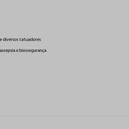
 linha Electric Ink é precursora no Brasil em 
 
...
Ver mais
 dúvida ou precisa de ajuda?
e diversos tatuadores

ssepsia e biossegurança.

e Conosco
Lojas físicas