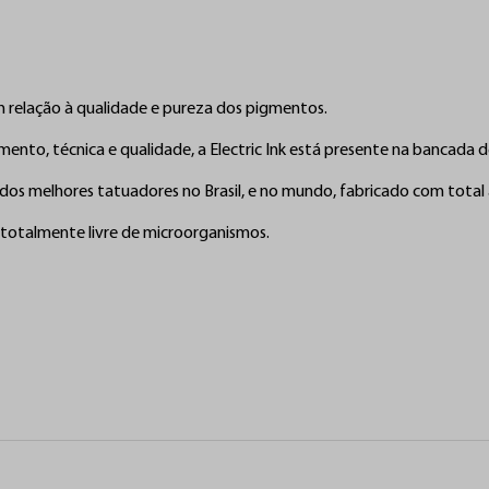
s
Com 15 anos no mercado, a
relação à qualidade e pur
m relação à qualidade e pureza dos pigmentos. 

Em
to, técnica e qualidade, a Electric Ink está presente na bancada d
 dos melhores tatuadores no Brasil, e no mundo, fabricado com total a
Fal
totalmente livre de microorganismos.