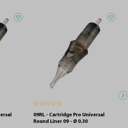
Adicionar aos favoritos
Adicionar a
ersal
09RL - Cartridge Pro Universal
Round Liner 09 - Ø 0.30