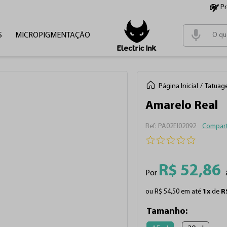
P
S
MICROPIGMENTAÇÃO
Termos m
1
º
tinta
2
º
cartu
Página Inicial
Tatuag
3
º
pen
Amarelo Real
4
º
fonte
:
PA02EI02092
Compart
R$
52
,
86
Por
ou
R$
54
,
50
em até
1
x
de
R
Tamanho