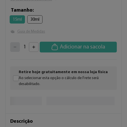
Tamanho
15ml
30ml
Guia de Medidas
4
3
2
5
Adicionar na sacola
1
6
7
0
8
9
Retire hoje gratuitamente em nossa loja física
Ao selecionar esta opção o cálculo de Frete será
desabilitado.
Descrição