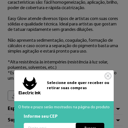
características são: fácil homogeneização, aplicação, brilho, 
poder de cobertura e rápida cicatrização.

Easy Glow atende diversos tipos de artistas com suas cores 
sólidas e qualidade técnica. Ideal para artistas que gostam 
de tatuar rapidamente sem grandes diluições.

Não apresenta sedimentação, coagulação, formação de 
cálculos e caso ocorra a separação do pigmento basta uma 
simples agitação e estará pronto para uso.

*Alta resistência às intempéries (resistência à luz solar, 
poluentes, solventes, etc.)

*Esterilizado em raios gama após embalagem, garantindo 
um produto totalmente livre de microrganismos.
Selecione onde quer receber ou
retirar suas compras
Baixar Bula do Produto
O frete e prazo serão mostrados na página do produto
Especificações
Informe seu CEP
Suporte Técnico
Hexadecimal
#964b00