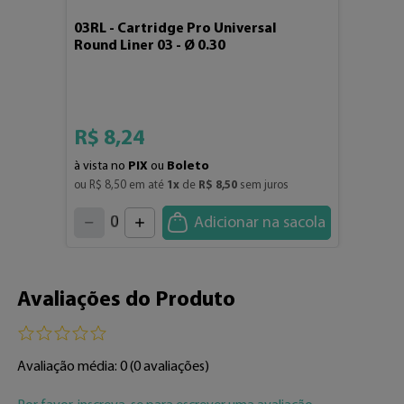
03RL - Cartridge Pro Universal
Round Liner 03 - Ø 0.30
01 Un.
R$
8
,
24
à vista no
PIX
ou
Boleto
ou 
R$
8
,
50
 em até 
1
x
 de 
R$
8
,
50
 sem juros
4
3
2
5
1
Adicionar na sacola
6
7
0
8
9
Avaliações do Produto
Avaliação média: 0
(0 avaliações)