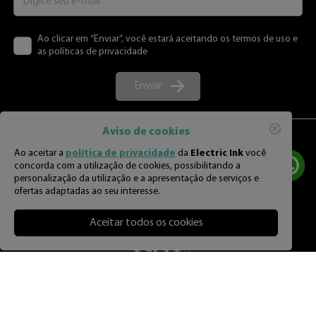
Ao clicar em “Enviar”, você estará aceitando os termos de uso e
as políticas de privacidade
Enviar
Aviso de cookies
Ao aceitar a
política de privacidade
da
Electric Ink
você
concorda com a utilização de cookies, possibilitando a
personalização da utilização e a apresentação de serviços e
ofertas adaptadas ao seu interesse.
Aceitar todos os cookies
Por
R$
52
,
86
3
% OFF