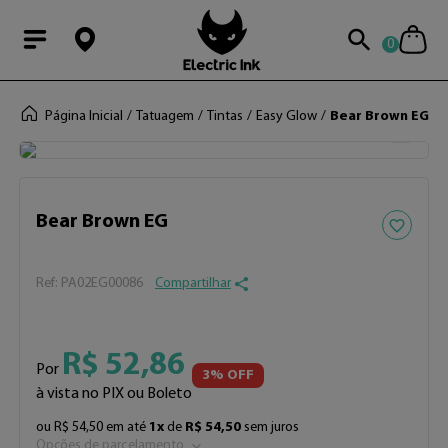
0
Modal Searchba
Página Inicial
Tatuagem
Tintas
Easy Glow
Bear Brown EG
Adicionar 
Bear Brown EG
:
PA02EG00086
Compartilhar
R$
52
,
86
Por
3
% OFF
à vista no PIX ou Boleto
ou
R$
54
,
50
em até
1
x
de
R$
54
,
50
sem juros
Opções de parcelamento