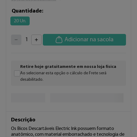
Quantidade
20 Un.
4
3
2
5
Adicionar na sacola
1
6
7
0
8
9
Retire hoje gratuitamente em nossa loja física
Ao selecionar esta opção o cálculo de Frete será
desabilitado.
Descrição
Os Bicos Descartáveis Electric Ink possuem formato 
anatômico, com material emborrachado e tecnologia de 