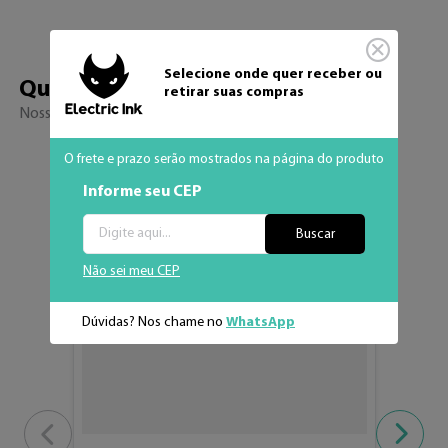
Selecione onde quer receber ou
Quem viu, viu 
também
retirar suas compras
Nossos sucessos de venda
O frete e prazo serão mostrados na página do produto
Adicionar aos fav
Informe seu CEP
Buscar
Não sei meu CEP
Dúvidas? Nos chame no
WhatsApp