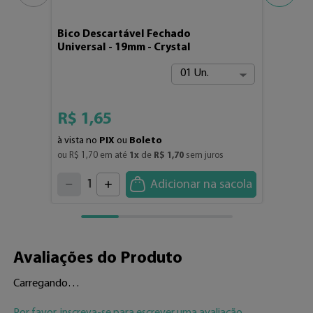
Bico Descartável Fechado
Universal - 19mm - Crystal
01 Un.
R$
1
,
65
à vista no
PIX
ou
Boleto
ou 
R$
1
,
70
 em até 
1
x
 de 
R$
1
,
70
 sem juros
4
3
2
5
1
Adicionar na sacola
6
7
0
8
9
Avaliações do Produto
Carregando…