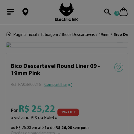
0
Modal Searchba
Página Inicial
Tatuagem
Bicos Descartáveis
19mm
Bico Desc
Adicionar 
Bico Descartável Round Liner 09 -
19mm Pink
:
PA02EI00216
Compartilhar
R$
25
,
22
Por
3
% OFF
à vista no PIX ou Boleto
ou
R$
26
,
00
em até
1
x
de
R$
26
,
00
sem juros
Opções de parcelamento