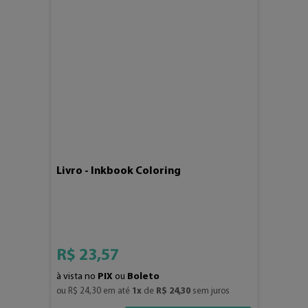
Livro - Inkbook Coloring
R$
23
,
57
à vista no
PIX
ou
Boleto
ou 
R$
24
,
30
 em até 
1
x
 de 
R$
24
,
30
 sem juros
4
3