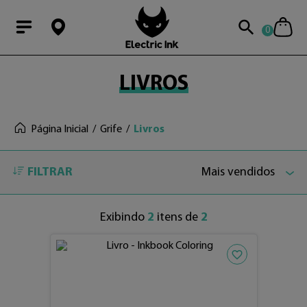
0
Modal Searchba
LIVROS
Página Inicial
Grife
Livros
FILTRAR
Mais vendidos
Exibindo
2
itens de
2
Adicionar aos fav