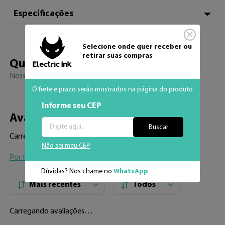
Especificações
Hexadecimal
#3A6332
Selecione onde quer receber ou
retirar suas compras
Quem viu, viu 
também
Nossos sucessos de venda
O frete e prazo serão mostrados na página do produto
Adicionar aos fav
Informe seu CEP
Buscar
Não sei meu CEP
Dúvidas? Nos chame no
WhatsApp