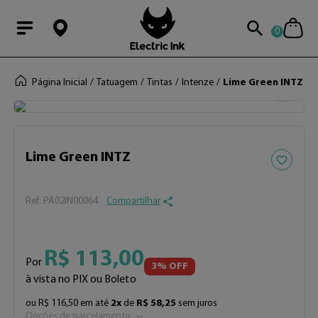
0
Modal Searchba
Página Inicial
Tatuagem
Tintas
Intenze
Lime Green INTZ
Adicionar 
Lime Green INTZ
:
PA02IN00064
Compartilhar
R$
113
,
00
Por
3
% OFF
à vista no PIX ou Boleto
ou
R$
116
,
50
em até
2
x
de
R$
58
,
25
sem juros
Opções de parcelamento