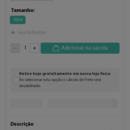
Tamanho
30ml
Guia de Medidas
4
3
2
5
Adicionar na sacola
1
6
7
0
8
9
Retire hoje gratuitamente em nossa loja física
Ao selecionar esta opção o cálculo de Frete será
desabilitado.
Descrição