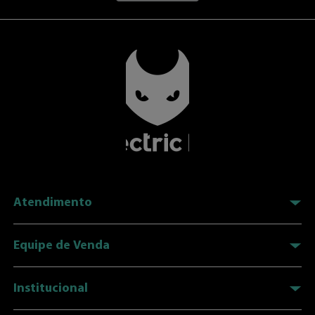
Por favor, inscreva-se para escrever uma avaliação.
Mais recentes
Todos
Carregando avaliações…
Fique por
dentro!
Receba novidades, promoções e o melhor conteúdo sobre a
Electric Ink
Nome
E-mail