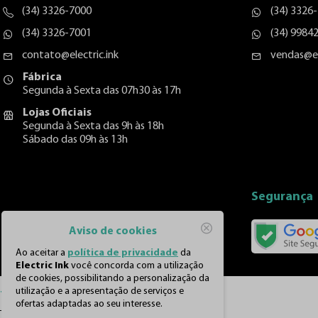
(34) 3326-7000
(34) 3326
(34) 3326-7001
(34) 9984
contato@electric.ink
vendas@el
Fábrica
Segunda à Sexta das 07h30 às 17h
Lojas Oficiais
Segunda à Sexta das 9h às 18h
Sábado das 09h às 13h
Segurança
Aviso de cookies
Ao aceitar a
política de privacidade
da
Electric Ink
você concorda com a utilização
de cookies, possibilitando a personalização da
utilização e a apresentação de serviços e
Tatuagem
ofertas adaptadas ao seu interesse.
Todos produtos para