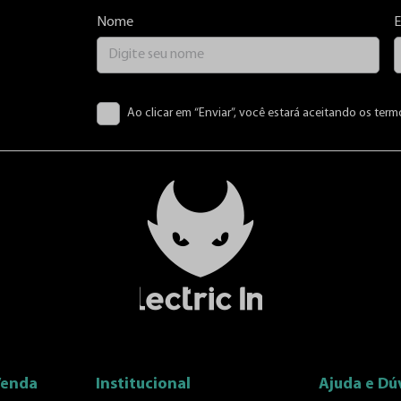
Nome
E
Ao clicar em “Enviar”, você estará aceitando os term
Venda
Institucional
Ajuda e Dú