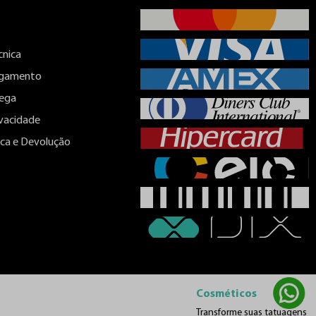
cnica
agamento
rega
ivacidade
roca e Devolução
Cosméticos
Transforme suas tatuagens