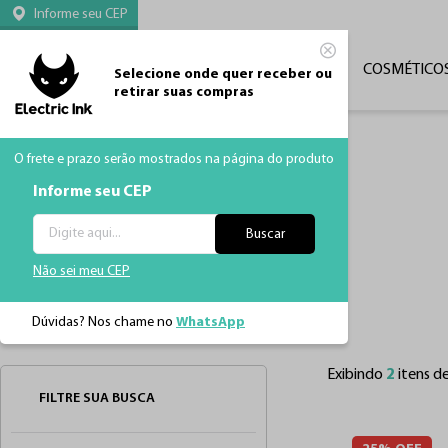
Informe seu CEP
CATEGORIAS
TATUAGEM
MÁQUINAS
COSMÉTICO
Selecione onde quer receber ou
retirar suas compras
O frete e prazo serão mostrados na página do produto
Informe seu CEP
Buscar
Não sei meu CEP
Dúvidas? Nos chame no
WhatsApp
Página Inicial
Máquinas
Model F
Exibindo
2
itens d
FILTRE SUA BUSCA