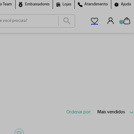
ro Team
Embaixadores
Lojas
Atendimento
Ajuda
0
ais buscados
cho
Ordenar por:
Mais vendidos
Adicionar aos favoritos