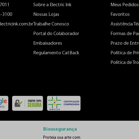
-7011
Sobre a Electric Ink
Meus Pedidos
2-3100
Nossas Lojas
Favoritos
ectricink.com.br
Trabalhe Conosco
Assistência Té
Portal do Colaborador
Formas de P
Embaixadores
Prazo de Ent
Regulamento CatBack
Política de Pr
Política de T
Biossegurança
Proteja sua arte com