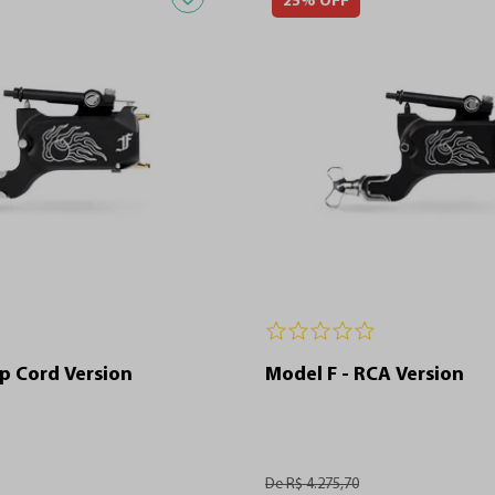
25%
OFF
ip Cord Version
Model F - RCA Version
De
R$
4
.
275
,
70