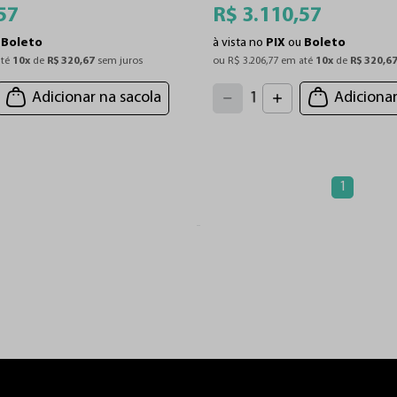
57
R$
3
.
110
,
57
u
Boleto
à vista no
PIX
ou
Boleto
té 
10
x
 de 
R$
320
,
67
 sem juros
ou 
R$
3
.
206
,
77
 em até 
10
x
 de 
R$
320
,
6
4
3
2
5
Adicionar na sacola
Adicionar
1
6
7
0
8
9
1