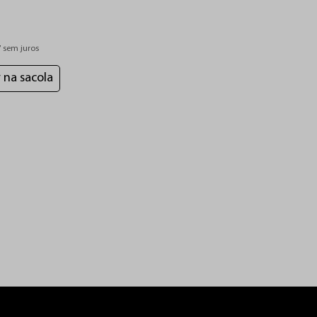
7
 sem juros
 na sacola