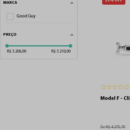
25%
OFF
MARCA
Good Guy
PREÇO
R$ 3.206,00
R$ 3.210,00
Model F - Cl
De
R$
4
.
275
,
70