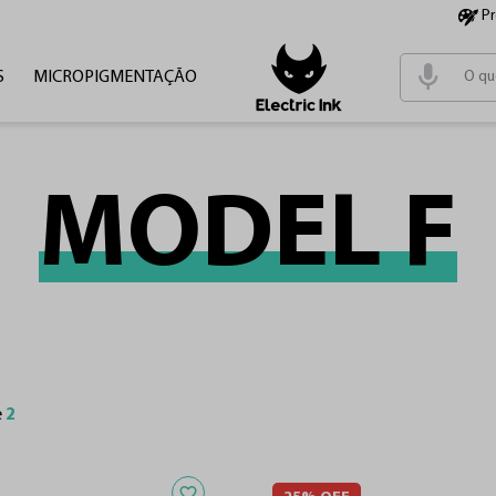
P
S
MICROPIGMENTAÇÃO
Termos m
1
º
tinta
2
º
cartu
MODEL F
3
º
pen
4
º
fonte
e
2
Adicionar aos favoritos