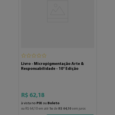
Livro - Micropigmentação Arte &
Responsabilidade - 10° Edição
R$
62
,
18
à vista no
PIX
ou
Boleto
ou 
R$
64
,
10
 em até 
1
x
 de 
R$
64
,
10
 sem juros
4
3