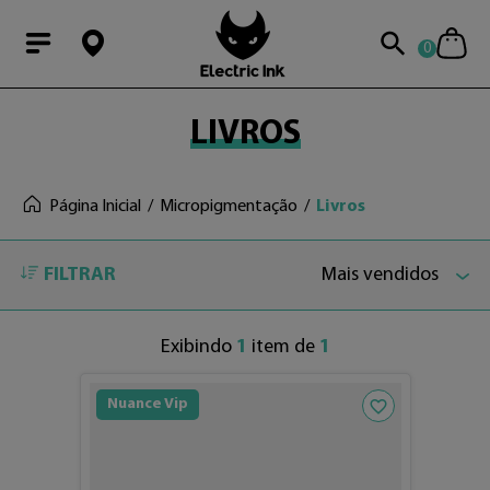
0
Modal Searchba
LIVROS
Página Inicial
Micropigmentação
Livros
FILTRAR
Mais vendidos
Exibindo
1
item de
1
Adicionar aos fav
Nuance Vip