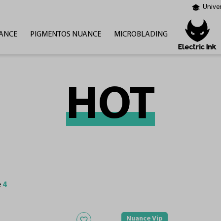
Unive
ANCE
PIGMENTOS NUANCE
MICROBLADING
HOT
e
4
Adicionar aos favoritos
Nuance Vip