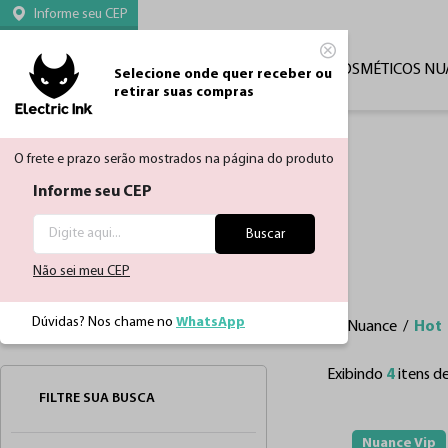
Informe seu CEP
CATEGORIAS
MICROPIGMENTAÇÃO
COSMÉTICOS NU
Selecione onde quer receber ou
retirar suas compras
O frete e prazo serão mostrados na página do produto
Informe seu CEP
Buscar
Não sei meu CEP
Dúvidas? Nos chame no
WhatsApp
Página Inicial
Micropigmentação
Pigmentos Nuance
Hot
Exibindo
4
itens d
FILTRE SUA BUSCA
Nuance Vip