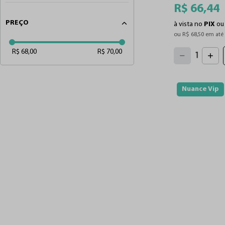
R$
66
,
44
PREÇO
à vista no
PIX
o
ou 
R$
68
,
50
 em até
4
3
2
5
R$ 68,00
R$ 70,00
1
6
7
0
8
9
Nuance Vip