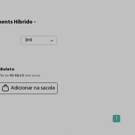
ents Híbrido -
3ml
u
Boleto
 
1
x
 de 
R$
68
,
50
 sem juros
Adicionar na sacola
1