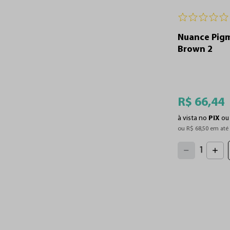
Nuance Pigm
Brown 2
R$
66
,
44
à vista no
PIX
o
ou 
R$
68
,
50
 em até
4
3
2
5
1
6
7
0
8
9