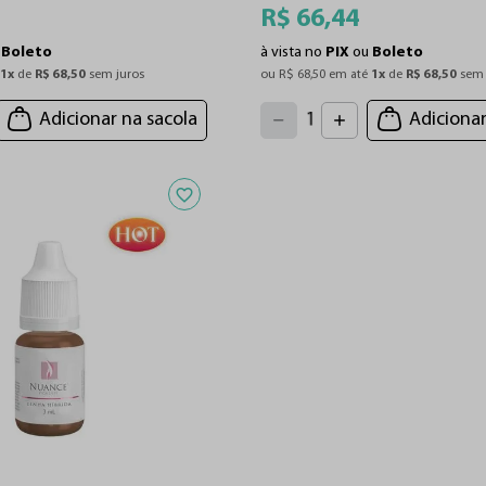
R$
66
,
44
u
Boleto
à vista no
PIX
ou
Boleto
 
1
x
 de 
R$
68
,
50
 sem juros
ou 
R$
68
,
50
 em até 
1
x
 de 
R$
68
,
50
 sem 
4
3
2
5
Adicionar na sacola
Adicionar
1
6
7
0
8
9
Adicionar aos favoritos