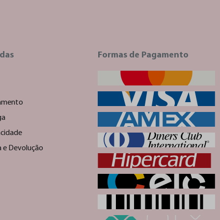
idas
Formas de Pagamento
amento
ga
acidade
ca e Devolução