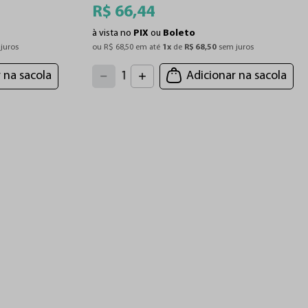
R$
66
,
44
à vista no
PIX
ou
Boleto
juros
ou 
R$
68
,
50
 em até 
1
x
 de 
R$
68
,
50
 sem juros
4
3
2
5
 na sacola
Adicionar na sacola
1
6
7
0
8
9