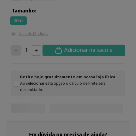
Tamanho
30ml
Guia de Medidas
4
3
2
5
Adicionar na sacola
1
6
7
0
8
9
Retire hoje gratuitamente em nossa loja física
Ao selecionar esta opção o cálculo de Frete será
desabilitado.
Em dúvida ou precisa de ajuda?