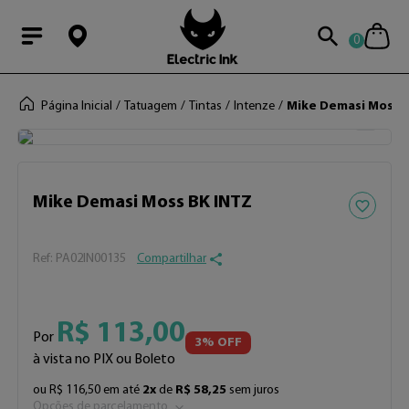
0
Modal Searchba
Página Inicial
Tatuagem
Tintas
Intenze
Mike Demasi Moss 
Adicionar 
Mike Demasi Moss BK INTZ
:
PA02IN00135
Compartilhar
R$
113
,
00
Por
3
% OFF
à vista no PIX ou Boleto
ou
R$
116
,
50
em até
2
x
de
R$
58
,
25
sem juros
Opções de parcelamento