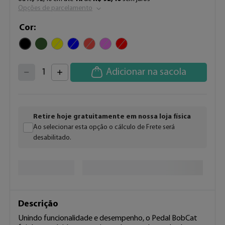
Opções de parcelamento
Cor
4
3
2
5
Adicionar na sacola
1
6
7
0
8
9
Retire hoje gratuitamente em nossa loja física
Ao selecionar esta opção o cálculo de Frete será
desabilitado.
Descrição
Unindo funcionalidade e desempenho, o Pedal BobCat 