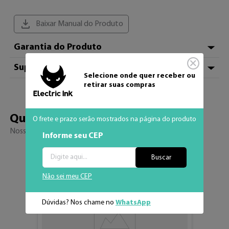
Baixar Manual do Produto
Garantia do Produto
01 ano - Com Nota Fiscal
Suporte Técnico
Selecione onde quer receber ou
retirar suas compras
Em caso de dúvidas, entre em contato com o nosso 
atendimento.

WhatsApp (34) 3326-7001 ou pelo e-mail 
Quem viu, viu 
também
O frete e prazo serão mostrados na página do produto
contato@electricink.com.br
Nossos sucessos de venda
Informe seu CEP
Adicionar aos fav
Buscar
50%
OFF
Não sei meu CEP
Dúvidas? Nos chame no
WhatsApp