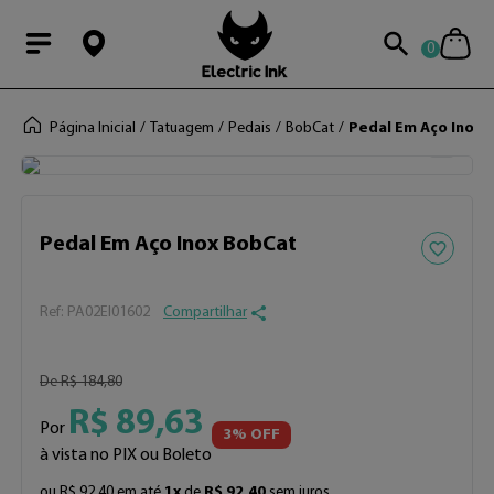
0
Modal Searchba
Página Inicial
Tatuagem
Pedais
BobCat
Pedal Em Aço Inox 
50%
OFF
Adicionar 
Pedal Em Aço Inox BobCat
:
PA02EI01602
Compartilhar
De
R$
184
,
80
R$
89
,
63
Por
3
% OFF
à vista no PIX ou Boleto
ou
R$
92
,
40
em até
1
x
de
R$
92
,
40
sem juros