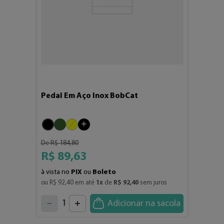
Pedal Em Aço Inox BobCat
De
R$
184
,
80
R$
89
,
63
à vista no
PIX
ou
Boleto
ou 
R$
92
,
40
 em até 
1
x
 de 
R$
92
,
40
 sem juros
4
3
2
5
1
Adicionar na sacola
6
7
0
8
9