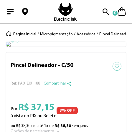
0
Modal Searchba
Página Inicial
Micropigmentação
Acessórios
Pincel Delineador
Adicionar 
Pincel Delineador - C/50
:
PA01EI01188
Compartilhar
R$
37
,
15
Por
3
% OFF
à vista no PIX ou Boleto
ou
R$
38
,
30
em até
1
x
de
R$
38
,
30
sem juros
Opções de parcelamento