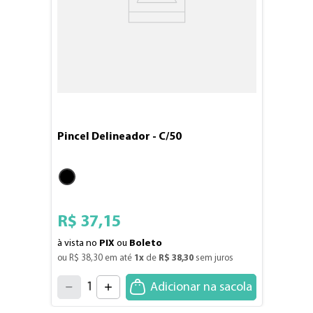
Pincel Delineador - C/50
R$
37
,
15
à vista no
PIX
ou
Boleto
ou 
R$
38
,
30
 em até 
1
x
 de 
R$
38
,
30
 sem juros
4
3
2
5
1
Adicionar na sacola
6
7
0
8
9