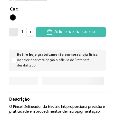
Cor
4
3
2
5
Adicionar na sacola
1
6
7
0
8
9
Retire hoje gratuitamente em nossa loja física
Ao selecionar esta opção o cálculo de Frete será
desabilitado.
Descrição
O Pincel Delineador da Electric Ink proporciona precisão e 
praticidade em procedimentos de micropigmentação. 