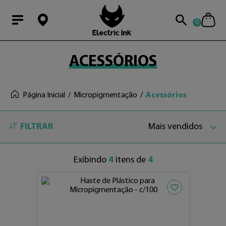
0
Modal Searchba
ACESSÓRIOS
Página Inicial
Micropigmentação
Acessórios
FILTRAR
Mais vendidos
Exibindo
4
itens de
4
Adicionar aos fav