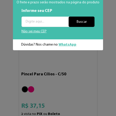
O frete e prazo serão mostrados na página do produto
Informe seu CEP
Buscar
Não sei meu CEP
Dúvidas? Nos chame no
WhatsApp
Pincel Para Cílios - C/50
R$
37
,
15
à vista no
PIX
ou
Boleto