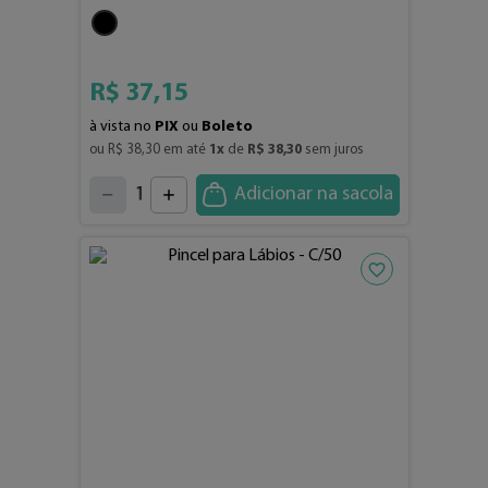
R$
37
,
15
à vista no
PIX
ou
Boleto
ou 
R$
38
,
30
 em até 
1
x
 de 
R$
38
,
30
 sem juros
4
3
2
5
1
Adicionar na sacola
6
7
0
8
9
Adicionar aos fav