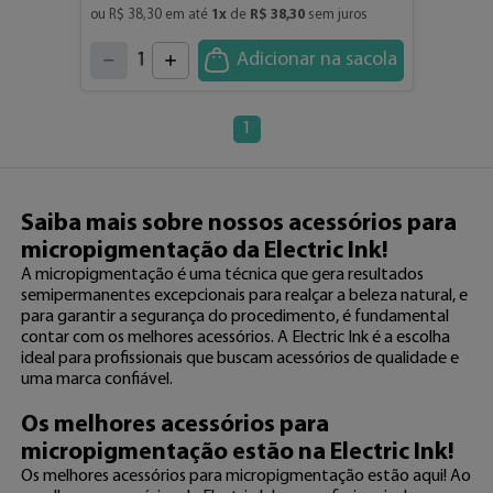
ou 
R$
38
,
30
 em até 
1
x
 de 
R$
38
,
30
 sem juros
4
3
2
5
1
Adicionar na sacola
6
7
0
8
9
1
Saiba mais sobre nossos acessórios para
micropigmentação da Electric Ink!
A micropigmentação é uma técnica que gera resultados
semipermanentes excepcionais para realçar a beleza natural, e
para garantir a segurança do procedimento, é fundamental
contar com os melhores acessórios. A Electric Ink é a escolha
ideal para profissionais que buscam acessórios de qualidade e
uma marca confiável.
Os melhores acessórios para
micropigmentação estão na Electric Ink!
Os melhores acessórios para micropigmentação estão aqui! Ao