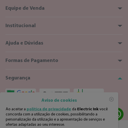
(11) 98363-6744
Equipe de Venda
(11) 98363-6744
(34) 3326-7011
sac@nuancepigments.com.br
Institucional
(34) 99842-3100
Horário de atendimento
Segunda à Sexta das 8h às 17h
Sobre Nós
vendas@electricink.com.br
Ajuda e Dúvidas
Nossas Lojas
Meus Pedidos
Formas de Pagamento
Favoritos
Formas de Pagamento
Segurança
Prazo de Entrega
Política de Privacidade
Política de Troca e Devolução
Aviso de cookies
Ao aceitar a
política de privacidade
da
Electric Ink
você
concorda com a utilização de cookies, possibilitando a
personalização da utilização e a apresentação de serviços e
ofertas adaptadas ao seu interesse.
Copyright - ELECTRIC INK - CNPJ: 08.244.232/0001-05 - Todos os direitos