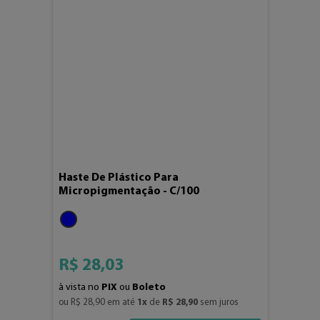
Haste De Plástico Para
Micropigmentação - C/100
R$
28
,
03
à vista no
PIX
ou
Boleto
ou 
R$
28
,
90
 em até 
1
x
 de 
R$
28
,
90
 sem juros
4
3