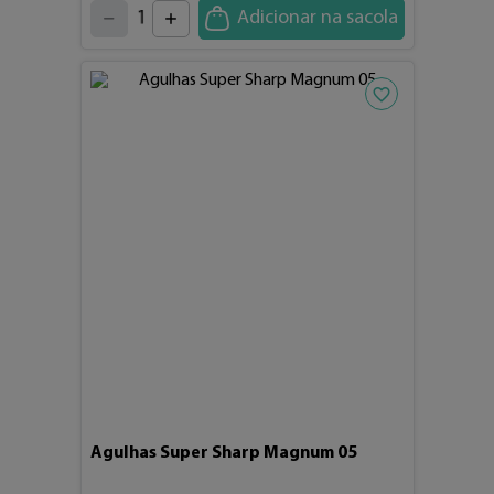
2
5
1
Adicionar na sacola
6
7
0
8
9
Adicionar aos fav
Agulhas Super Sharp Magnum 05