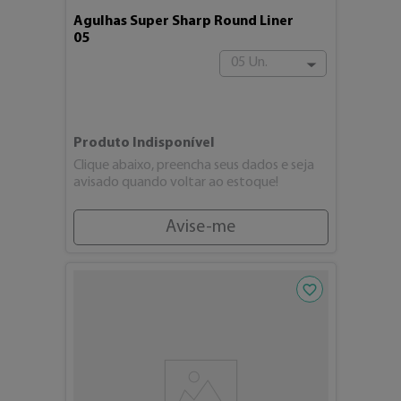
Agulhas Super Sharp Round Liner
05
05 Un.
Produto Indisponível
Clique abaixo, preencha seus dados e seja
avisado quando voltar ao estoque!
Avise-me
Adicionar aos fav