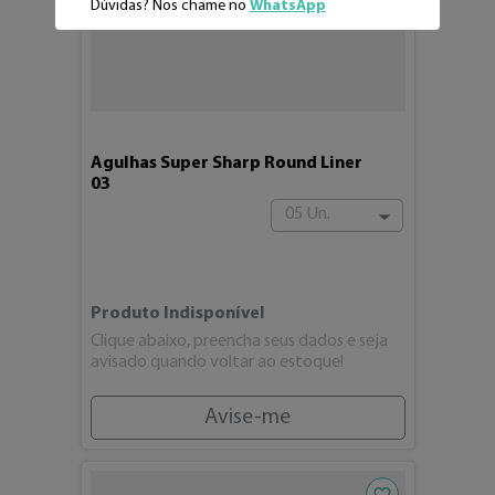
Dúvidas? Nos chame no
WhatsApp
Agulhas Super Sharp Round Liner
03
05 Un.
Produto Indisponível
Clique abaixo, preencha seus dados e seja
avisado quando voltar ao estoque!
Avise-me
Adicionar aos fav