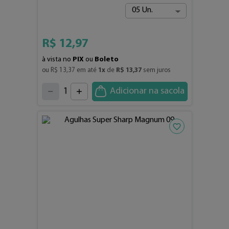
05 Un.
R$
12
,
97
à vista no
PIX
ou
Boleto
ou 
R$
13
,
37
 em até 
1
x
 de 
R$
13
,
37
 sem juros
4
3
2
5
1
Adicionar na sacola
6
7
0
8
9
Adicionar aos fav