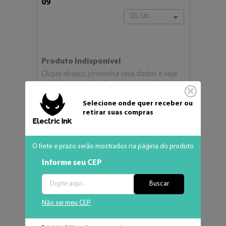
09
05 Un.
Produto Indisponível
Clique abaixo, preencha seus dados e seja
avisado quando voltar ao estoque!
Selecione onde quer receber ou
Avise-me
retirar suas compras
Adicionar aos fav
O frete e prazo serão mostrados na página do produto
Informe seu CEP
Buscar
Não sei meu CEP