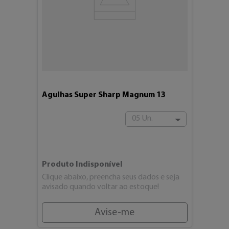
Agulhas Super Sharp Magnum 13
05 Un.
Produto Indisponível
Clique abaixo, preencha seus dados e seja
avisado quando voltar ao estoque!
Avise-me