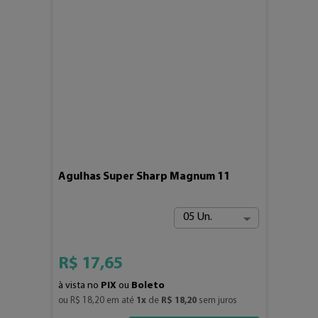
Agulhas Super Sharp Magnum 11
05 Un.
R$
17
,
65
à vista no
PIX
ou
Boleto
ou 
R$
18
,
20
 em até 
1
x
 de 
R$
18
,
20
 sem juros
4
3