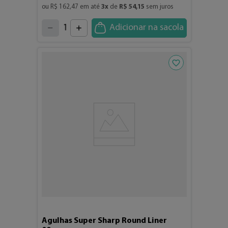
ou 
R$
162
,
47
 em até 
3
x
 de 
R$
54
,
15
 sem juros
4
3
2
5
1
Adicionar na sacola
6
7
0
8
9
Adicionar aos fav
Agulhas Super Sharp Round Liner