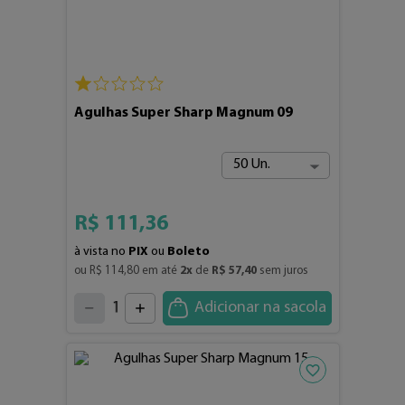
Agulhas Super Sharp Magnum 09
50 Un.
R$
111
,
36
à vista no
PIX
ou
Boleto
ou 
R$
114
,
80
 em até 
2
x
 de 
R$
57
,
40
 sem juros
4
3
2
5
1
Adicionar na sacola
6
7
0
8
9
Adicionar aos fav