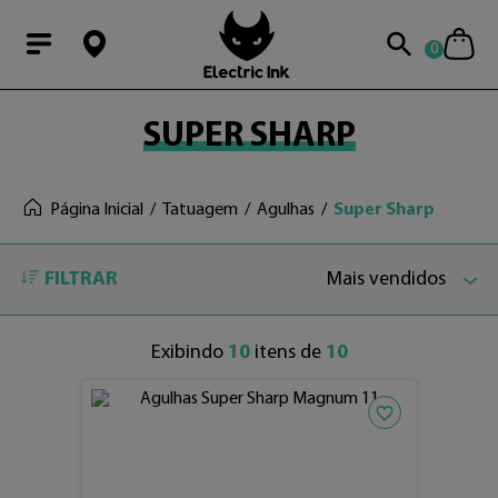
0
Modal Searchba
SUPER SHARP
Página Inicial
Tatuagem
Agulhas
Super Sharp
FILTRAR
Mais vendidos
Exibindo
10
itens de
10
Adicionar aos fav