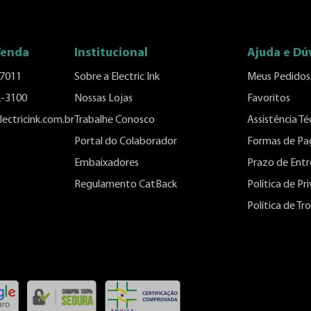
Venda
Institucional
Ajuda e Dú
-7011
Sobre a Electric Ink
Meus Pedidos
2-3100
Nossas Lojas
Favoritos
ectricink.com.br
Trabalhe Conosco
Assistência Té
Portal do Colaborador
Formas de P
Embaixadores
Prazo de Ent
Regulamento CatBack
Política de Pr
Política de T