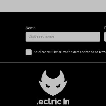
Nome
E
Ao clicar em “Enviar”, você estará aceitando os term