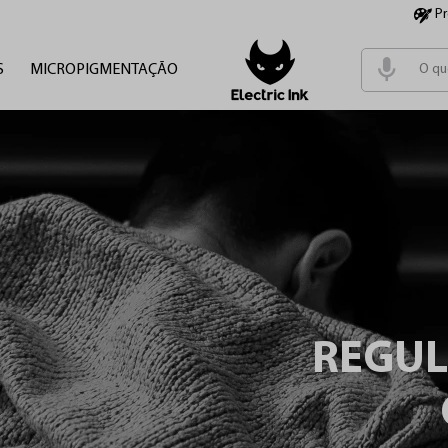
P
S
MICROPIGMENTAÇÃO
Termos m
1
º
tinta
2
º
cartu
3
º
pen
4
º
fonte
REGU