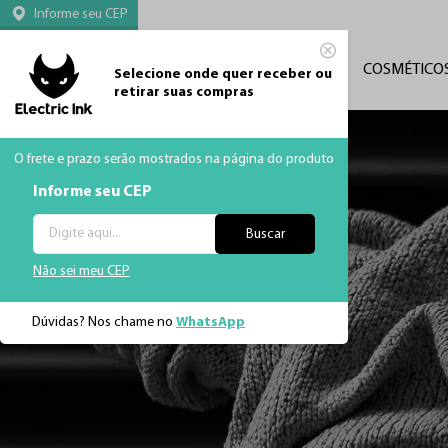
Informe seu CEP
CATEGORIAS
TATUAGEM
MÁQUINAS
COSMÉTICO
Selecione onde quer receber ou
retirar suas compras
O frete e prazo serão mostrados na página do produto
Informe seu CEP
Buscar
Não sei meu CEP
Dúvidas? Nos chame no
WhatsApp