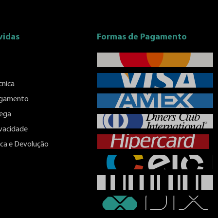
vidas
Formas de Pagamento
cnica
agamento
rega
ivacidade
roca e Devolução