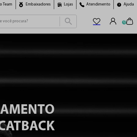
ro Team
Embaixadores
Lojas
Atendimento
Ajuda
0
ais buscados
cho
LAMENTO
CATBACK