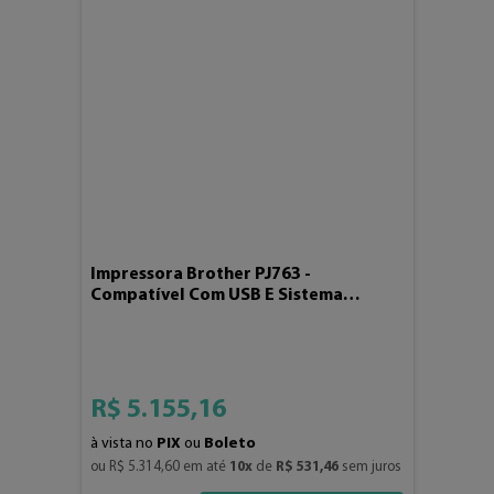
Impressora Brother PJ763 -
Compatível Com USB E Sistema
Bluetooth De Dispositivos
Androids
R$
5
.
155
,
16
à vista no
PIX
ou
Boleto
ou 
R$
5
.
314
,
60
 em até 
10
x
 de 
R$
531
,
46
 sem juros
4
3