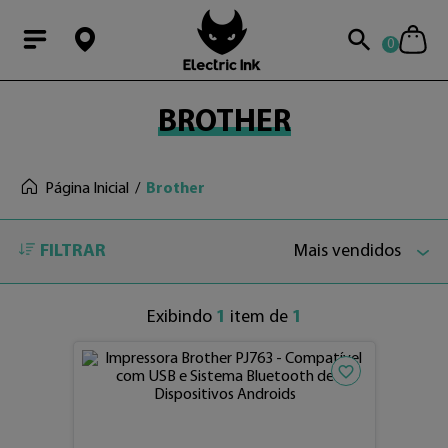
0
Modal Searchba
BROTHER
Página Inicial
Brother
FILTRAR
Mais vendidos
Exibindo
1
item de
1
Adicionar aos fav