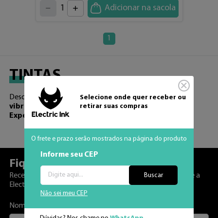
2
5
1
Adicionar na sacola
6
7
0
8
9
1
TINTAS
Descubra nossas tintas de tatuagem premium. Cores
Selecione onde quer receber ou
vibrantes
e
duradouras
retirar suas compras
para criar tatuagens incríveis.
Experimente agora!
O frete e prazo serão mostrados na página do produto
Informe seu CEP
Fique por
dentro!
Buscar
Receba novidades, promoções e o melhor conteúdo sobre a
Electric Ink
Não sei meu CEP
Nome